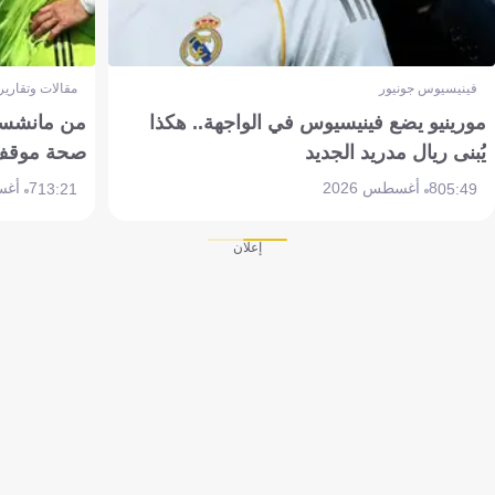
فينيسيوس جونيور
مقالات وتقارير
مورينيو يضع فينيسيوس في الواجهة.. هكذا
من مانشستر
يُبنى ريال مدريد الجديد
صحة موقف تين 
8 أغسطس 2026
7 أغسطس 2026
13:21
05:49
إعلان