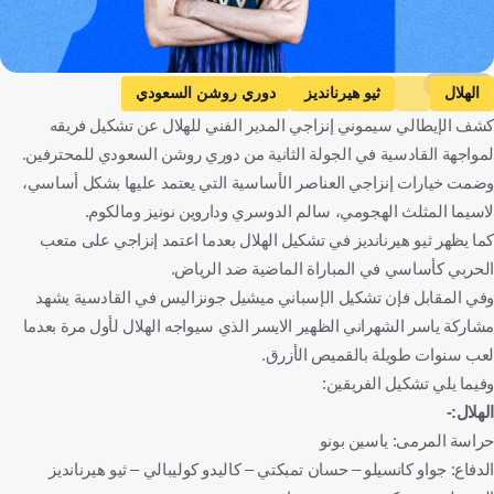
Kooora
الهلال
ثيو هيرنانديز
دوري روشن السعودي
كشف الإيطالي سيموني إنزاجي المدير الفني للهلال عن تشكيل فريقه
الهلال ضد القادسية
القادسية
المملكة العربية السعودية
لمواجهة القادسية في الجولة الثانية من دوري روشن السعودي للمحترفين.
فرنسا
كرة قدم
وضمت خيارات إنزاجي العناصر الأساسية التي يعتمد عليها بشكل أساسي،
لاسيما المثلث الهجومي، سالم الدوسري وداروين نونيز ومالكوم.
كما يظهر ثيو هيرنانديز في تشكيل الهلال بعدما اعتمد إنزاجي على متعب
الحربي كأساسي في المباراة الماضية ضد الرياض.
وفي المقابل فإن تشكيل الإسباني ميشيل جونزاليس في القادسية يشهد
مشاركة ياسر الشهراني الظهير الايسر الذي سيواجه الهلال لأول مرة بعدما
لعب سنوات طويلة بالقميص الأزرق.
وفيما يلي تشكيل الفريقين:
الهلال:-
حراسة المرمى: ياسين بونو
الدفاع: جواو كانسيلو – حسان تمبكتي – كاليدو كوليبالي – ثيو هيرنانديز