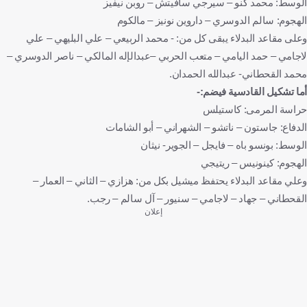
الوسط: محمد كنو – سيرجي سافيتش – روبن نيفيز
الهجوم: سالم الدوسري – داروين نونيز – مالكوم
وعلى مقاعد البدلاء يبقى كل من: - محمد الربيعي – علي البليهي – علي
لاجامي – حمد اليامي – متعب الحربي –عبدالإله المالكي – ناصر الدوسري –
محمد القحطاني- عبدالله الحمدان.
أما تشكيل القادسية فيضم:-
حراسة المرمى: كاستيلس
الدفاع: جاستون – ناتشو – الشهراني – أبو الشامات
الوسط: بونسو باه – فايجل – الجوير- نيثان
الهجوم: كينونيس – ريتيجي
وعلي مقاعد البدلاء يحتفظ ميشيل بكل من: هزازي – الثاني – العمار –
القحطاني – جهاد – لاجامي – سنيور – آل سالم – رجب.
إعلان