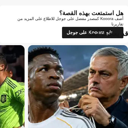
هل استمتعت بهذه القصة؟
أضف Kooora كمصدر مفضل على جوجل للاطلاع على المزيد من
تقاريرنا
قد يعجبك أيضاً
تابع Kooora على جوجل