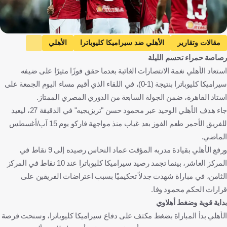
مقالات وتقارير
الأهلي ضد سيراميكا كليوباترا
الأهلي
رصاصة حمراء تحسم الليلة
سيراميكا كليوباترا
الدوري المصري الممتاز
مصر
استعاد الأهلي نغمة الانتصارات الغائبة بعدما حقق فوزًا مثيرًا على ضيفه
كرة قدم
سيراميكا كليوباترا بنتيجة (1-0)، في اللقاء الذي أقيم مساء اليوم الجمعة على
استاد القاهرة، ضمن الجولة السابعة من الدوري المصري الممتاز.
جاء هدف الأهلي الوحيد عبر محمود حسن "تريزيجيه" في الدقيقة 27، ليعيد
للفريق الأحمر طعم الفوز بعد غياب منذ مواجهة فاركو يوم 15 آب/أغسطس
الماضي.
ورفع الأهلي بقيادة مدربه المؤقت عماد النحاس رصيده إلى 9 نقاط في
المركز العاشر، بينما تجمد رصيد سيراميكا كليوباترا عند 10 نقاط في المركز
الثامن، في مباراة شهدت جدلاً تحكيميًا بسبب اعتراضات الفريقين على
قرارات الحكم محمود وفا.
بداية قوية وضغط أهلاوي
الأهلي بدأ المباراة بضغط مكثف على دفاع سيراميكا كليوباترا، وسنحت فرصة