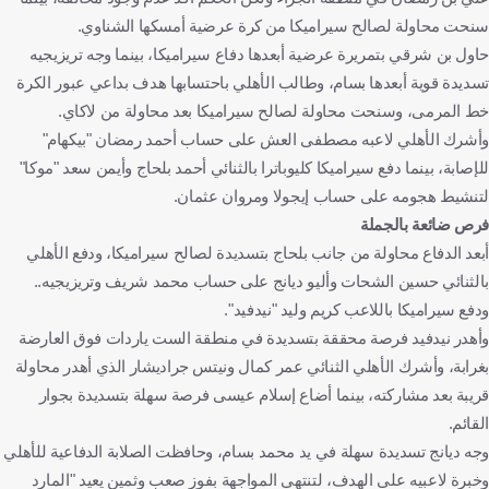
سنحت محاولة لصالح سيراميكا من كرة عرضية أمسكها الشناوي.
حاول بن شرقي بتمريرة عرضية أبعدها دفاع سيراميكا، بينما وجه تريزيجيه
تسديدة قوية أبعدها بسام، وطالب الأهلي باحتسابها هدف بداعي عبور الكرة
خط المرمى، وسنحت محاولة لصالح سيراميكا بعد محاولة من لاكاي.
وأشرك الأهلي لاعبه مصطفى العش على حساب أحمد رمضان "بيكهام"
للإصابة، بينما دفع سيراميكا كليوباترا بالثنائي أحمد بلحاج وأيمن سعد "موكا"
لتنشيط هجومه على حساب إيجولا ومروان عثمان.
فرص ضائعة بالجملة
أبعد الدفاع محاولة من جانب بلحاج بتسديدة لصالح سيراميكا، ودفع الأهلي
بالثنائي حسين الشحات وأليو ديانج على حساب محمد شريف وتريزيجيه..
ودفع سيراميكا باللاعب كريم وليد "نيدفيد".
وأهدر نيدفيد فرصة محققة بتسديدة في منطقة الست ياردات فوق العارضة
بغرابة، وأشرك الأهلي الثنائي عمر كمال ونيتس جراديشار الذي أهدر محاولة
قريبة بعد مشاركته، بينما أضاع إسلام عيسى فرصة سهلة بتسديدة بجوار
القائم.
وجه ديانج تسديدة سهلة في يد محمد بسام، وحافظت الصلابة الدفاعية للأهلي
وخبرة لاعبيه على الهدف، لتنتهي المواجهة بفوز صعب وثمين يعيد "المارد