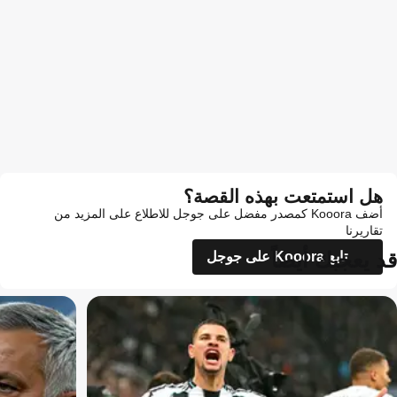
هل استمتعت بهذه القصة؟
أضف Kooora كمصدر مفضل على جوجل للاطلاع على المزيد من
تقاريرنا
قد يعجبك أيضاً
تابع Kooora على جوجل