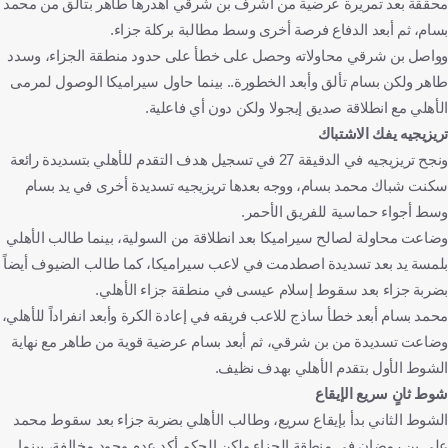
محققة بعد تمريرة عرضية من أشرف بن شرقي أهدرها طاهر بتألق من محمد
بسام، ثم أبعد الدفاع فرصة أخرى وسط مطالبة بركلة جزاء.
وواصل بن شرقي محاولاته وحصل على خطأ على حدود منطقة الجزاء، وسدد
طاهر ولكن بسام تألق وأبعد الخطورة.. بينما حاول سيراميكا الوصول لمرمى
الأهلي مع انطلاقة صديق إيجولا ولكن دون أي فاعلية.
تريزيجيه يفك الاشتباك
ونجح تريزيجيه في الدقيقة 27 في تسجيل هدف التقدم للأهلي بتسديدة رائعة
سكنت شباك محمد بسام، ووجه بعدها تريزيجيه تسديدة أخرى في يد بسام
وسط أجواء حماسية للفريق الأحمر.
وضاعت محاولة لصالح سيراميكا بعد انطلاقة من السولية، بينما طالب الأهلي
بلمسة يد بعد تسديدة اصطدمت في لاعب سيراميكا، كما طالب الضيوف أيضاً
بضربة جزاء بعد سقوط إسلام عيسى في منطقة جزاء الأهلي.
محمد بسام أبعد خطأ ساذج للاعب فريقه في إعادة الكرة وأبعد انفراداً للأهلي،
وضاعت تسديدة من بن شرقي، ثم أبعد بسام عرضية قوية من طاهر مع نهاية
الشوط الأول بتقدم الأهلي بهدف نظيف.
شوط ثانٍ سريع الإيقاع
الشوط الثاني بدأ بإيقاع سريع، وطالب الأهلي بضربة جزاء بعد سقوط محمد
علي بن رمضان في منطقة الجزاء ولكن الحكم أكد عدم وجود مخالفة، بينما