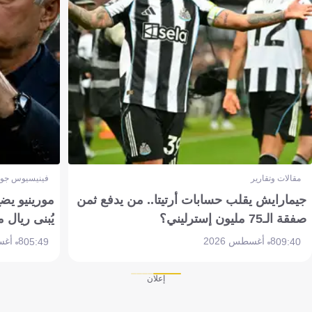
مقالات وتقارير
فينيسيوس جون
جيمارايش يقلب حسابات أرتيتا.. من يدفع ثمن
مورينيو يض
صفقة الـ75 مليون إسترليني؟
يُبنى ريال 
8 أغسطس 2026
8 أغسطس 2026
05:49
09:40
إعلان