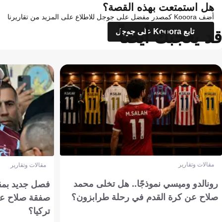
هل استمتعت بهذه القصة؟
أضف Kooora كمصدر مفضل على جوجل للاطلاع على المزيد من تقاريرنا
قد يعجبك أيضاً
تابع Kooora على جوجل
مقالات وتقارير
مقالات وتقارير
رونالدو وميسي نموذجًا.. هل تخلى محمد
فصل جديد بمقاي
صلاح عن كرة القدم في رحلة طرابزون؟
صفقة صلاح عن
تركيا؟