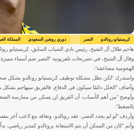
Getty Images
كريستيانو رونالدو
النصر
دوري روشن السعودي
المملكة العر
هاجم طلال آل الشيخ، رئيس نادي الشباب السابق، كريستيانو رونالدو 
وقال آل الشيخ، في تصريحات تلفزيونية "النصر ضم أسماء مميزة 
الهجومية مضاعفة".
واستدرك "لكن تظل مشكلة توظيف كريستيانو رونالدو بشكل صحيح، 
وأضاف "الخلل دائمًا سيكون في الدفاع، فالفريق سيهاجم بشكل ممي
وأوضح "من أهم الأسباب، أن الفريق لن يتمكن من ممارسة الضغط 
بالضغط".
وأردف "لو لم يجدد النصر، عقد رونالدو، وتعاقد مع لاعب آخر بنف
وأتم "كان من الممكن أن يتم الاستعانة برونالدو كمدير رياضي، بدل