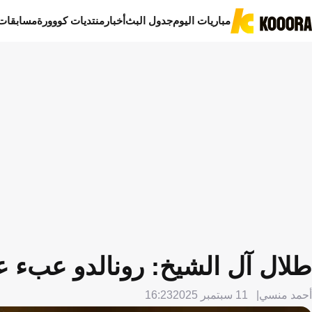
مباريات اليوم
جدول البث
أخبار
منتديات كووورة
مسابقات
طلال آل الشيخ: رونالدو عبء ع
أحمد منسي
11 سبتمبر 2025
16:23