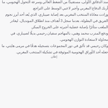
منذ الدقائق الأولى، مستفيدًا من الضغط العالي وسرعة التحول الهجومي، ما
أربك الدفاع المغربي وأجبر لاعبي الوسط على التراجع.
وزادت معاناة المنتخب المغربي بعد إصابة صيباري، الذي يُعد أحد أبرز نجوم
الفريق في البطولة، بعدما سجل 3 أهداف منذ انطلاق المونديال، ليغادر
الملعب متأثرًا بإصابة عضلية أجبرته على الخروج المبكر.
ودفع المدرب محمد وهبي، بالمهاجم سفيان رحيمي بديلًا لصيباري، في
محاولة لاستعادة التوازن الهجومي.
وكان رحيمي قد تألق في دور المجموعات بتسجيله هدفًا في مرمى هايتي، ما
جعله أحد الأوراق الهجومية الموثوقة في تشكيلة المنتخب المغربي.
إعلان