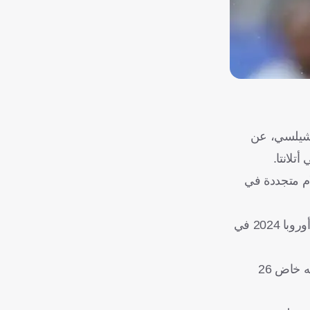
تشيلسي، عن
ره بآلام متجددة في
ويملك جيمس، تاريخًا طويلًا مع الإصابات التي حرمته من المشاركة في بطولات كبرى، أبرزها كأس العالم قطر 2022، وبطولة أمم أوروبا 2024 في
ورغم مشاركته في أول مباراتين من البطولة الحالية أمام كرواتيا وغانا، فإن الإصابة الأخيرة أعادت المخاوف بشأن جاهزيته، خاصة أنه خاض 26