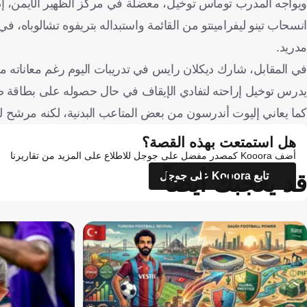
ويواجه المدرب توماس توخيل، معضلة في مركز الظهير الأيمن، إذ 
انسحاب تينو ليفرامينتو من القائمة واستبداله بتريفوه تشالوباه، ف
مدريد.
في المقابل، شارك ديكلان رايس في تدريبات اليوم رغم معاناته 
يدرس توخيل إراحته لتفادي الإيقاف في حال حصوله على بطاقة ص
كما يعاني إليوت أندرسون من بعض المتاعب البدنية، لكنه مرشح للبد
هل استمتعت بهذه القصة؟
أضف Kooora كمصدر مفضل على جوجل للاطلاع على المزيد من تقاريرنا
قد يعجبك أيضاً
تابع Kooora على جوجل