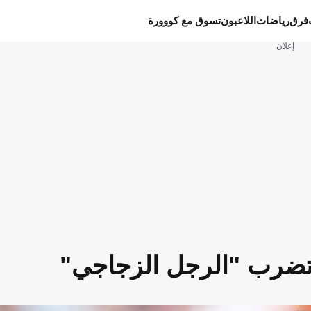
فرق
رياضات
اللاعبون
تسوق مع كووورة
إعلان
ة تضرب "الرجل الزجاجي"