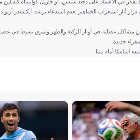
يفكر في الاعتماد على دجيد سبنس، أو جاريل كوانساه كبديلين م
ي قرار أثار استغراب الجماهير لعدم استدعاء ترينت ألكسندر أرنولد
من مشاكل عضلية في أوتار الركبة والظهر وتمزق بسيط في عضلة 
فراء جديدة.
ء أساسيًا أمام بنما.