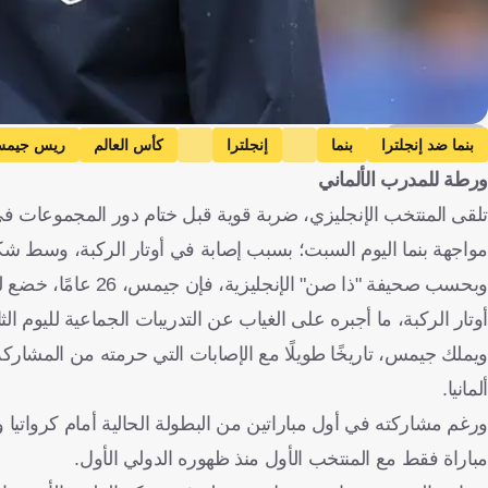
Getty Images
بنما ضد إنجلترا
بنما
إنجلترا
كأس العالم
ريس جيم
ورطة للمدرب الألماني
تلقى المنتخب الإنجليزي، ضربة قوية قبل ختام دور المجموعات ف
مواجهة بنما اليوم السبت؛ بسبب إصابة في أوتار الركبة، وسط شكوك كبيرة حول لحاقه بمباراة
وبحسب صحيفة "ذا صن
أوتار الركبة، ما أجبره على الغياب عن التدريبات الجماعية لليوم الث
ألمانيا.
مباراة فقط مع المنتخب الأول منذ ظهوره الدولي الأول.