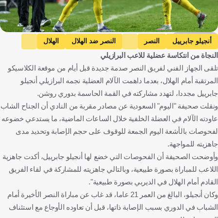
Getty Images
أنجيلو جابرييل
النصر
النصر ضد الهلال
الهلال
النجاة من انتكاسة عضلية للاعب البرازيلي
دوري روشن السعودي
البرازيل
المملكة العربية السعودية
تلقى الجهاز الفني لفريق النصر صدمة جديدة قبل أيام من موقعة الكلاسيكو
كرة قدم
المرتقبة أمام الهلال، بعدما داهمت الآلام العضلية نجمه البرازيلي أنجيلو
جابرييل مجددا، لتهدد مشاركته في القمة الحاسمة بدوري روشن.
ونقلت صحيفة "اليوم" السعودية عن مصادر مقربة من النادي أن الجناح الشاب
عاودته الآلام في العضلة الخلفية خلال الساعات الماضية، ما يستدعي خضوعه
لفحوصات بالأشعة اليوم الجمعة للوقوف على حجم الإصابة وتحديد مدى
جاهزيته للمواجهة.
وأوضحت الصحيفة أن الفحوصات التي خضع لها أنجيلو جابرييل، أكدت جاهزية
اللاعب للمباراة بصورة طبيعية، وبالتالي جاهزيته للمشاركة في لقاء الفريق
القادم أمام الهلال في الديربي بصورة طبيعية".
وكان أنجيلو، البالغ من العمر 21 عاما، قد غاب عن مباراة النصر الأخيرة أمام
الشباب في الدوري بسبب الإصابة ذاتها، قبل أن تعاوده الأوجاع مع استئناف