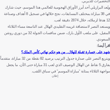
التحضيرات للديربي.
ويُعد البرازيلي أحد أبرز الأوراق الهجومية للعالمي هذا الموسم، حيث شارك
في 38 مباراة بمختلف المسابقات، نجح خلالها في تسجيل 8 أهداف وصناعة
12 هدفا لزملائه، خلال 2874 دقيقة لعب.
ويستعد النصر لاستضافة غريمه التقليدي الهلال عند التاسعة مساء الثلاثاء
المقبل، على ملعب الأول بارك، ضمن منافسات الجولة 32 من دوري روشن
السعودي.
اقرأ أيضا:
شهد على خسارة ثقيلة للهلال.. من هو حكم نهائي كأس الملك؟
ويتربع النصر على صدارة جدول الترتيب برصيد 82 نقطة من 32 مباراة، متقدماً
بفارق 5 نقاط عن الهلال الوصيف الذي لعب 31 مباراة حتى الآن، ما يجعل
مواجهة الثلاثاء بمثابة "مباراة الموسم" في سباق اللقب.
إعلان