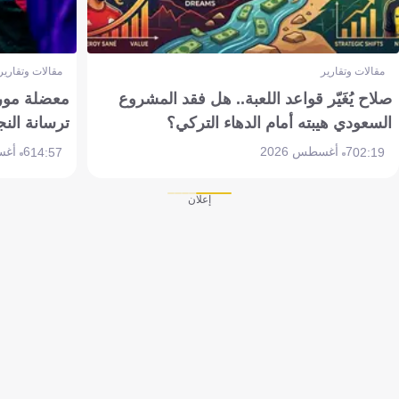
مقالات وتقارير
مقالات وتقارير
صلاح يُغَيّر قواعد اللعبة.. هل فقد المشروع
معضلة مورين
السعودي هيبته أمام الدهاء التركي؟
ترسانة النج
7 أغسطس 2026
6 أغسطس 2026
14:57
02:19
إعلان