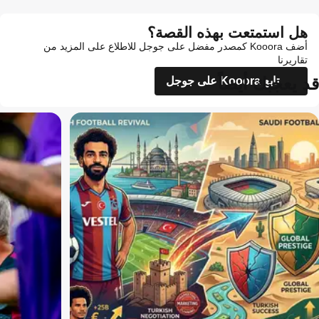
هل استمتعت بهذه القصة؟
أضف Kooora كمصدر مفضل على جوجل للاطلاع على المزيد من
تقاريرنا
قد يعجبك أيضاً
تابع Kooora على جوجل