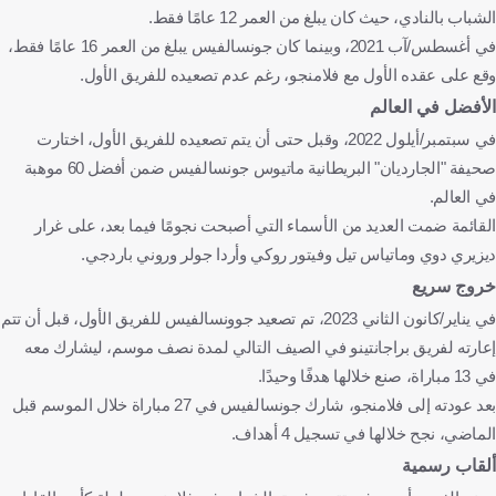
الشباب بالنادي، حيث كان يبلغ من العمر 12 عامًا فقط.
في أغسطس/آب 2021، وبينما كان جونسالفيس يبلغ من العمر 16 عامًا فقط،
وقع على عقده الأول مع فلامنجو، رغم عدم تصعيده للفريق الأول.
الأفضل في العالم
في سبتمبر/أيلول 2022، وقبل حتى أن يتم تصعيده للفريق الأول، اختارت
صحيفة "الجارديان" البريطانية ماتيوس جونسالفيس ضمن أفضل 60 موهبة
في العالم.
القائمة ضمت العديد من الأسماء التي أصبحت نجومًا فيما بعد، على غرار
ديزيري دوي وماتياس تيل وفيتور روكي وأردا جولر وروني باردجي.
خروج سريع
في يناير/كانون الثاني 2023، تم تصعيد جوونسالفيس للفريق الأول، قبل أن تتم
إعارته لفريق براجانتينو في الصيف التالي لمدة نصف موسم، ليشارك معه
في 13 مباراة، صنع خلالها هدفًا وحيدًا.
بعد عودته إلى فلامنجو، شارك جونسالفيس في 27 مباراة خلال الموسم قبل
الماضي، نجح خلالها في تسجيل 4 أهداف.
ألقاب رسمية