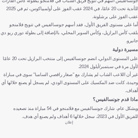
جونسالفيس أسهم في تتويج فريق الشباب في فلامنجو ببطولة كأس القارات
للأندية تحت 20 عامًا، في 2024 عقب الفوز على أولمبياكوس، ثم في 2025
عقب الفوز على برشلونة.
أما على مستوى الفريق الأول، فقد أسهم جونسالفيس في تتويج فلامنجو
بلقب كأس البرازيل، وكأس السوبر المحلي، بالإضافة إلى بطولة دوري ريو دي
جانيرو.
مسيرة دولية
على المستوى الدولي، انضم جونسالفيس إلى منتخب البرازيل تحت 20 عامًا
لأول مرة في سبتمبر/أيلول 2024.
غير أن اللاعب الشاب لم يشارك مع "صغار راقصي السامبا" سوى في مباراة
وحيدة، كانت ضد المكسيك على المستوى الودي، لم يسجل أو يصنع خلالها أي
أهداف.
ماذا قدم جونسالفيس؟
وبشكل عام، شارك جونسالفيس مع فلامنجو في 54 مباراة منذ تصعيده
للفريق الأول في 2023، سجل خلالها 6 أهداف ولم يصنع أي هدف.
إعلان