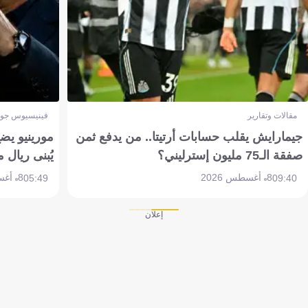
مقالات وتقارير
فينيسيوس جون
جيمارايش يقلب حسابات أرتيتا.. من يدفع ثمن
مورينيو يض
صفقة الـ75 مليون إسترليني؟
يُبنى ريال 
8 أغسطس 2026
8 أغسطس 2026
05:49
09:40
إعلان