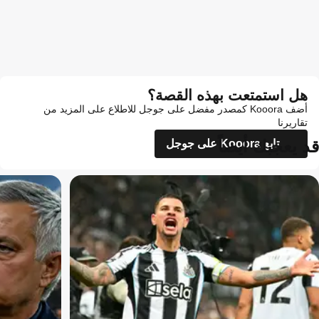
هل استمتعت بهذه القصة؟
أضف Kooora كمصدر مفضل على جوجل للاطلاع على المزيد من
تقاريرنا
قد يعجبك أيضاً
تابع Kooora على جوجل