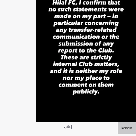
إعلان
kooora