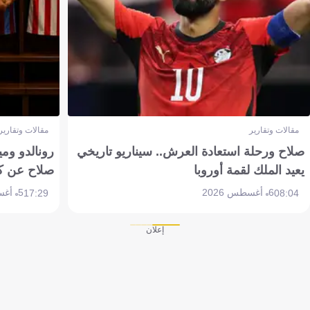
مقالات وتقارير
مقالات وتقارير
صلاح ورحلة استعادة العرش.. سيناريو تاريخي
رونالدو وم
يعيد الملك لقمة أوروبا
صلاح عن ك
6 أغسطس 2026
5 أغسطس 2026
17:29
08:04
إعلان