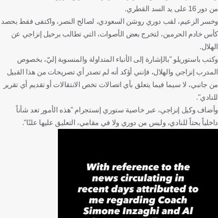
من دور 16 على يد السد القطري.
وخسر الزعيم، لقب دوري روشن السعودي، لصالح النصر، واكتفى فقط بحصد
كأس خادم الحرمين، لتخرج بعض الأصوات، التي تطالب برحيل إنزاجي عن
الهلال.
وكتب باستوريلو "بالإشارة إلى الأنباء المتداولة والمنسوبة إليّ، بخصوص
المدرب إنزاجي والهلال، فإنني أؤكد أنه لم تصدر أي تصريحات من هذا القبيل
من جانبي، لا سيما فيما يتعلق بأي اتصالات تخص الانتقالات أو تقديم أي تقرير
للنادي".
وأضاف وكيل إنزاجي، عبر خاصية ستوري إنستجرام "هذه الأمور تعد شأناً
داخلياً بحتاً للنادي، وليس من دوري ولا في مقامي، التعليق عليها علنًا".