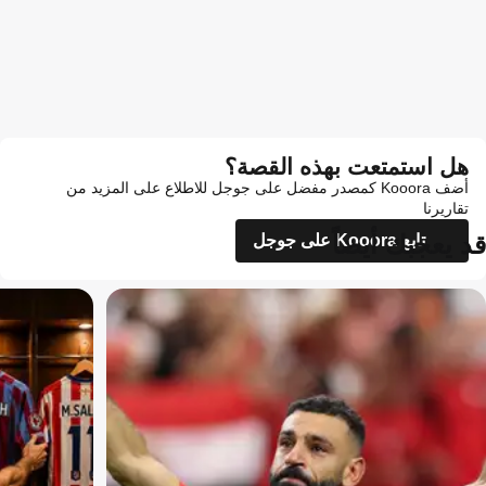
هل استمتعت بهذه القصة؟
أضف Kooora كمصدر مفضل على جوجل للاطلاع على المزيد من
تقاريرنا
قد يعجبك أيضاً
تابع Kooora على جوجل