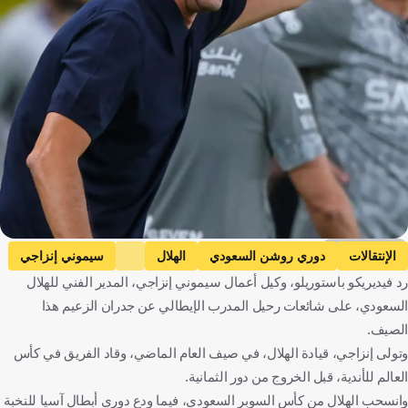
Getty Images
الإنتقالات
دوري روشن السعودي
الهلال
سيموني إنزاجي
رد فيديريكو باستوريلو، وكيل أعمال سيموني إنزاجي، المدير الفني للهلال
المملكة العربية السعودية
إيطاليا
كرة قدم
السعودي، على شائعات رحيل المدرب الإيطالي عن جدران الزعيم هذا
الصيف.
وتولى إنزاجي، قيادة الهلال، في صيف العام الماضي، وقاد الفريق في كأس
العالم للأندية، قبل الخروج من دور الثمانية.
وانسحب الهلال من كأس السوبر السعودي، فيما ودع دوري أبطال آسيا للنخبة