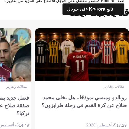
أضف Kooora كمصدر مفضل على جوجل للاطلاع على المزيد من تقاريرنا
قد يعجبك أيضاً
تابع Kooora على جوجل
مقالات وتقارير
مقالات وتقارير
رونالدو وميسي نموذجًا.. هل تخلى محمد
فصل جديد بمقاي
صلاح عن كرة القدم في رحلة طرابزون؟
صفقة صلاح عن
تركيا؟
5 أغسطس 2026
5 أغسطس 2026
14:49
17:29