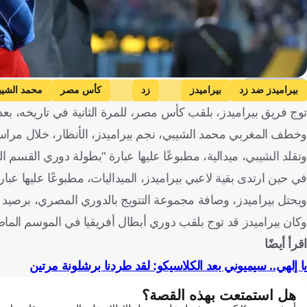
Getty Images
بيراميدز ضد زد
بيراميدز
زد
كأس مصر
محمد الشي
توج فريق بيراميدز، بلقب كأس مصر، للمرة الثانية في تاريخه، بعد فوزه 2-1 على زد، مسا
وخطف المغربي محمد الشيبي، نجم بيراميدز، الأنظار، خلال مراس
وتقلد الشيبي، ميدالية، مطبوعًا عليها عبارة "بطولة دوري القسم الأول للكرة النسائية موسم 2025-026
في حين ارتدى بقية لاعبي بيراميدز، الميداليات، مطبوعًا عليها عبارة "ب
ويحتل بيراميدز، وصافة مجموعة التتويج بالدوري المصري، برصيد 51 نقطة، بفارق نقطتين عن الزمالك، قبل جولة واحدة من خط النهاية.
وكان بيراميدز قد توج بلقب دوري أبطال أفريقيا في الموسم الماض
اقرأ أيضًا
يا إلهي.. سيميوني بعد الكلاسيكو: لقد طردنا برشلونة مرتين
هل استمتعت بهذه القصة؟