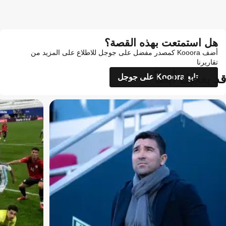
هل استمتعت بهذه القصة؟
أضف Kooora كمصدر مفضل على جوجل للاطلاع على المزيد من
تقاريرنا
قد يعجبك أيضاً
تابع Kooora على جوجل