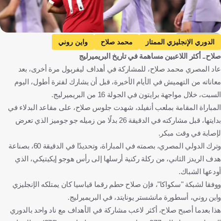
Getty Images
الدوري الإنجليزي الممتاز
محمد صلاح
واين روني
صلاح.. أكثر اللاعبين مساهمة في تاريخ البريميرليج
ليفربول ضد برايتون
ليفربول
برايتون
إنجلترا
عاد المصري محمد صلاح، للمشاركة في أهداف ليفربول مرة أخرى، بعد
مصر
كرة قدم
معاناته من التهميش في الأيام الأخيرة، قبل أن يشارك لفترة أطول، اليوم
السبت، خلال مواجهة برايتون في الجولة 16 من البريميرليج.
المباراة المقامة بملعب أنفيلد، شهدت جلوس صلاح، على مقاعد البدلاء في
بدايتها، قبل مشاركته في الدقيقة 26 بدلًا من زميله جو جوميز الذي تعرض
لإصابة في وقت مبكر.
وترك الدولي المصري، بصمته في المباراة، وتحديدًا في الدقيقة 60، بصناعة
هدف الريدز الثاني، من ركلة ركنية أرسلها إلى رأس هوجو إيكيتيكي، الذي
أودعها الشباك.
ووفقا لشبكة "سكواكا"، فإن صلاح حطم رقما قياسيا كان يمتلكه الإنجليزي
واين روني، أسطورة مانشستر يونايتد، في البريميرليج.
هذا بعدما أصبح صلاح، أكثر لاعب مشاركة في الأهداف مع ناد واحد بالدوري