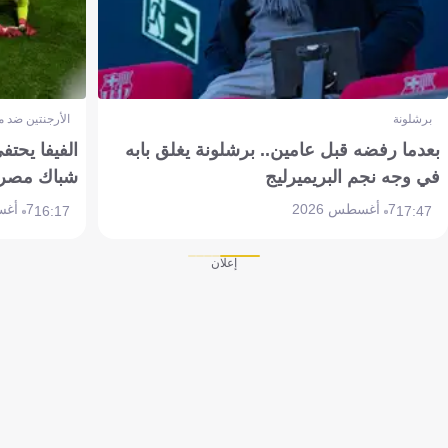
برشلونة
الأرجنتين ضد 
بعدما رفضه قبل عامين.. برشلونة يغلق بابه
الفيفا يحتفي
في وجه نجم البريميرليج
شباك مصر
7 أغسطس 2026
7 أغسطس 2026
16:17
17:47
إعلان