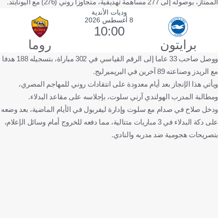
الممتاز، بوصوله إلى 277 مساهمة تهديفية، متجاوزا روني (276) مع اليونايتد.
وديات الأندية
8 أغسطس 2026
10:00
برايتون
روما
ووصل صاحب 33 عاما إلى الرقم القياسي في 302 مباراة، بتسجيله 188 هدفا
مع الريدز وصناعته 89 آخرين في البريميرليج.
ويأتي هذا الإنجاز بعد أيام معدودة على انتقادات روني للمهاجم المصري،
ومطالبة المدرب الهولندي آرني سلوت، بإجلاسه على مقاعد البدلاء.
ودخل صلاح في صدام مع سلوت وإدارة ليفربول في الأيام الماضية، بعد وضعه
على دكة البدلاء في 3 مباريات متتالية، مما دفعه للخروج أمام وسائل الإعلام،
بتصريحات هجومية ضد مدربه والنادي.