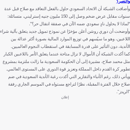
والنصر؟
وأضافت الشبكة أن الاتحاد السعودي حاول بالفعل التعاقد مع صلاح قبل عدة
سنوات مقابل عرض ضخم وصل إلى 150 مليون جنيه إسترليني، متسائلة:
“لماذا لا يحاول نادٍ سعودي ضمه الآن في صفقة انتقال حر؟”.
وأوضحت أن دوري روشن أعلن مؤخرًا عن نموذج تمويل جديد يتعلق بآلية شراء
اللاعبين، وهو ما سيُسهم في توزيع الموارد المالية بصورة أكثر عدالة بين
الأندية، دون التأثير على قدرة المسابقة في استقطاب النجوم العالميين.
كما أكدت الشبكة أن الأموال لا تزال متاحة عندما يتعلق الأمر باللاعبين الكبار
مثل محمد صلاح، مشيرة إلى أن الحكومة السعودية ما زالت ملتزمة بمشروع
تطوير كرة القدم داخل المملكة وتعزيز قوة الدوري على المستوى العالمي.
ويأتي ذلك، رغم الأنباء والتقارير التي أكدت رغبة الأندية السعودية في ضم
صلاح خلال الفترة المقبلة، نظرًا لتراجع مستواه في الموسم الجاري رفقة
"الريدز".
إعلان