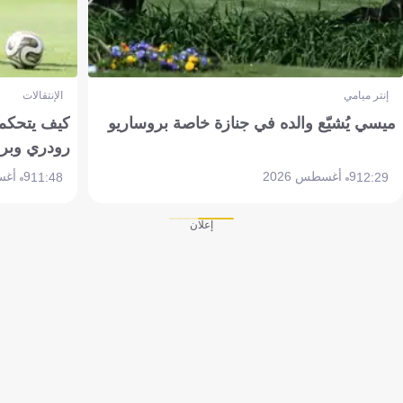
إنتر ميامي
الإنتقالات
ميسي يُشيّع والده في جنازة خاصة بروساريو
كيف يتحكم 
رودري وبر
9 أغسطس 2026
9 أغسطس 2026
11:48
12:29
إعلان