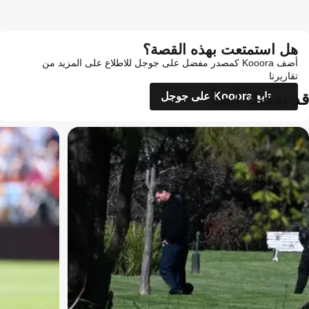
هل استمتعت بهذه القصة؟
أضف Kooora كمصدر مفضل على جوجل للاطلاع على المزيد من
تقاريرنا
قد يعجبك أيضاً
تابع Kooora على جوجل