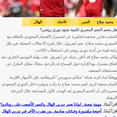
Getty Images
محمد صلاح
النصر
الاتحاد
الهلال
هل ينضم النجم المصري لكتيبة نجوم دوري روشن؟
ليفربول
دوري روشن السعودي
الدوري الإنجليزي الممتاز
كشفت تقارير صحفية إنجليزية عن استمرار الاهتمام السعودي بالتعاقد مع
مصر
المملكة العربية السعودية
إنجلترا
كرة قدم
المصري محمد صلاح، نجم ليفربول، خلال فترة الانتقالات المقبلة، في ظل
رغبة قوية من أندية دوري روشن في استقطاب اللاعب.
وكان محمد صلاح قد أعلن رحيله عن ليفربول عقب نهاية الموسم الجاري، بعد
اتفاق مشترك مع الإدارة حول السماح له بالرحيل مجانًا، مقابل التنازل عن
مستحقاته المتبقية.
ووفقًا لما ذكرته شبكة "سكاي سبورتس" البريطانية، فإن الأموال اللازمة
لإتمام صفقة كبرى لضم محمد صلاح ما زالت متوفرة داخل الدوري السعودي،
مشيرة إلى أن النجم المصري يُعد الهدف الأول للمسابقة خلال المرحلة
المقبلة.
اقرأ أيضًا..
مهمة صعبة.. لماذا يعتبر ديربي الهلال والنصر الأصعب على رونالدو؟
اقرأ أيضًا..
أجنحة مكسورة وغيابات صادمة.. من يضرب الآخر في ديربي الهلال