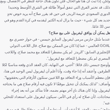
ولكن، إذا ثبت أن هذا هو الحال، فلن تكون هناك حاجة للنظر في الانفصال. ومع
ذلك، قد تختبر الفرق التي تنفق أموالاً طائلة في الشرق الأوسط وتحديدا
الدوري السعودي عزيمة الريدز، في حين قد يقرر صلاح أنه يريد خوض تحدٍ
جديد بعد كل شيء - حيث ما يزال لديه الكثير ليقدمه في كرة القدم وهو في
سن 33 عامًا.
هل يمكن أن يوافق ليفربول على بيع صلاح؟
عندما سُئل حارس مرمى ليفربول السابق جيمس - في حوار حصري مع
GOAL العالمي - عما إذا كان من الممكن بيع صلاح، قال اللاعب الدولي
الإنجليزي السابق: "الريدز لم يكن مضطرا للتعاقد مع محمد صلاح، واللاعب
المصري لم يكن مضطرا للتعاقد مع ليفربول".
وأوضح جيمس ذلك قائلا: "أعني، في النهاية، كان العقد الذي وقعه مناسبًا لكلا
الطرفين. وأعتقد أنه إذا جاء وقت، وأنا أعلم أن ليفربول ليس الوحيد في هذا،
فإن معظم الأسباب وراء التعاقد مع اللاعبين ستكون الأرقام التي يحققونها".
وأضاف: "لذلك يمكنك أن تتخيل موقفًا لا تكون فيه أرقام صلاح هي ما يحتاجه
ليفربول. وإذا كان هناك نادٍ آخر مهتم بضمه، فأنا متأكد من أنه بعد إجراء
محادثات، لأن صلاح له رأي في الأمر، سيكون ليفربول على استعداد للتخلي
عنه".
وتابع: "بموجب العقد، لا أعتقد أنني أستطيع أن أتصور موقفًا يظل فيه مو في