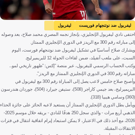
Getty Images
ليفربول ضد نوتنجهام فوريست
ليفربول
احتفى نادي ليفربول الإنجليزي، بإنجاز نجمه المصري محمد صلاح، بعد وصوله
نوتنجهام فوريست
الدوري الإنجليزي الممتاز
محمد صلاح
إلى مباراته رقم 300 مع الريدز في الدوري الإنجليزي الممتاز.
إنجلترا
مصر
كرة قدم
ويشارك صلاح أساسيًا في تشكيل ليفربول ضد نوتنجهام فورست، اليوم
السبت، على ملعب آنفيلد، ضمن لقاءات الجولة 12 للبريميرليج.
وكتب الحساب الرسمي لليفربول، عبر منصة "إكس: "ظهور تاريخي لمو..
مباراته رقم 300 في الدوري الإنجليزي الممتاز مع الريدز".
وأصبح صلاح خامس لاعب يصل إلى المباراة رقم 300 مع ليفربول في
البريميرليج، بعد جيمي كاراجر (508)، ستيفن جيرارد (504)، جوردان هندرسون
(360) وسامي هيبيا (318).
ويأمل بطل الدوري الإنجليزي الممتاز أن يستعيد لاعبه الحائز على جائزة الحذاء
الذهبي أربع مرات - والذي سجل 250 هدفًا للنادي - بريقه خلال موسم 2025-
2026، مع أخذ ذلك في الاعتبار، لا يمكن استبعاد إبرام اتفاقية انتقال في فترات
الانتقالات المقبلة.