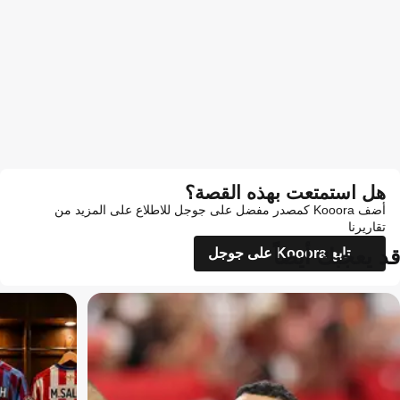
هل استمتعت بهذه القصة؟
أضف Kooora كمصدر مفضل على جوجل للاطلاع على المزيد من
تقاريرنا
قد يعجبك أيضاً
تابع Kooora على جوجل