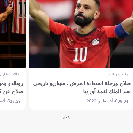
مقالات وتقارير
مقالات وتقارير
صلاح ورحلة استعادة العرش.. سيناريو تاريخي
رونالدو وم
يعيد الملك لقمة أوروبا
صلاح عن ك
6 أغسطس 2026
5 أغسطس 2026
17:29
08:04
إعلان