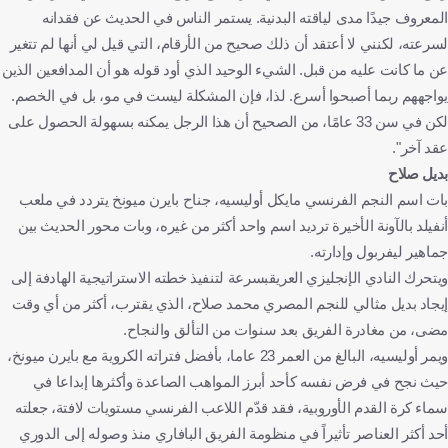
المعروف جيدًا مدى لياقته البدنية. يستمر الناس في الحديث عن فقدانه
لسرعته، لكنني لا أعتقد أن ذلك صحيح من الأرقام، التي قيل لي أنها لم تتغير
عن ما كانت عليه من قبل. الشيء الوحيد الذي أود قوله هو أن المدافعين الذين
يواجههم ربما أصبحوا أسرع. لذا، فإن المشكلة ليست في مو، بل في الخصم.
لكن في سن 33 عامًا، من الصحيح أن هذا الرجل يمكنه بسهولة الحصول على
عقد آخر".
بديل صلاح
بات اسم النجم الفرنسي مايكل أوليسيه، جناح بايرن ميونخ يتردد في ملعب
أنفيلد بالآونة الأخيرة ترديد اسم واحد أكثر من غيره، وبات محور الحديث بين
جماهير ليفربول وإدارته.
ويتحرك النادي الإنجليزي العريقبسرعة لتنفيذ خطته الاستراتيجية الهادفة إلى
إيجاد بديل مثالي للنجم المصري محمد صلاح، الذي يقترب، أكثر من أي وقت
مضى، من مغادرة الفريق بعد سنوات من التألق والنجاح.
ويمر أوليسيه، البالغ من العمر 23 عاما، بأفضل فتراته الكروية مع بايرن ميونخ،
حيث نجح في فرض نفسه كأحد أبرز المواهب الصاعدة وأكثرها إبداعا في
سماء كرة القدم الأوروبية، فقد قدّم اللاعب الفرنسي مستويات لافتة، جعلته
أحد أكثر العناصر تأثيراً في منظومة الفريق البافاري منذ وصوله إلى الدوري