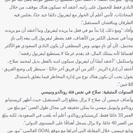
النادي فقط للحصول على راتبه. أعتقد أنه سيكون هناك موقف، من خلال
المحادثات، لأنني أعلم أن الحوار مع ليفربول دائمًا جيد جدًا، يجلس فيه
الطرفان ويناقشان المستقبل".
وأفاد: "ومع ذلك، إذا بدأ مو في فعل ما يريده ليفربول وما أعتقد أن مو يريده،
وبدأ في تسجيل الكثير من الأهداف، فقد يضطر ليفربول إلى بيعه إلى نادٍ
محتمل، لأن أي نادٍ مهتم، ومن المنطقي أن يكون النادي السعودي هو الأكثر
اهتمامًا لأنه يمتلك المال، قد يقدم عرضًا لا يستطيع ليفربول رفضه".
واستكمل: "أعتقد أيضًا أن ليفربول سيكون لديه بالفعل بديل لمحمد صلاح..
أعتقد أن إدارة الريدز - أكثر من أي فريق آخر حاليًا - سينظر إلى وضع الفريق -
يقول: يجب أن يكون هناك نوع من إدارة المخاطر فيما يتعلق باستبدال
اللاعبين".
السنوات المتبقية: صلاح في نفس فئة رونالدو وميسي
وأضاف جيمس أن صلاح لا يزال يتطلع إلى المستقبل، حيث أظهر كريستيانو
رونالدو وليونيل ميسي ما يمكن تحقيقه في مجال طول العمر: "مو يبلغ من
العمر 33 عامًا فقط. كريستيانو رونالدو، أعلم أنه يلعب في السعودية، لكنه يبلغ
من العمر 40 عامًا، ولا يزال يسجل أهدافًا على المستوى الدولي".
وتابع جيمس، خلال المقابلة التي أجراها مع موقع GOAL العالمي: "مو، من