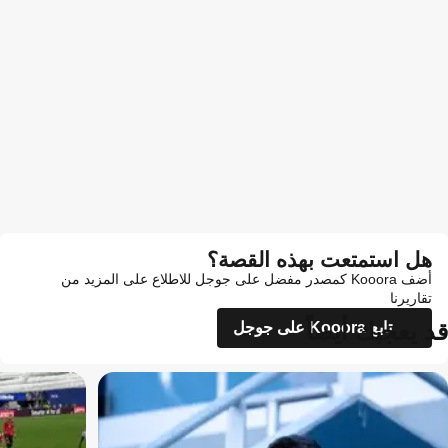
هل استمتعت بهذه القصة؟
أضف Kooora كمصدر مفضل على جوجل للاطلاع على المزيد من
تقاريرنا
قد يعجبك أيضاً
تابع Kooora على جوجل