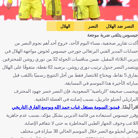
Getty Images
النصر ضد الهلال
النصر
الهلال
جيسوس يتلقى ضربة موجعة
دوري روشن السعودي
أنجيلو جابرييل
المملكة العربية السعودية
أكدت تقارير صحفية، مساء اليوم الأحد، خروج أحد أهم نجوم النصر من
البرازيل
كرة قدم
حسابات المدير الفني البرتغالي جورجي جيسوس لخوض مواجهة الهلال في
ديربي الثلاثاء المقبل، ضمن منافسات الجولة 32 من دوري روشن للمحترفين.
ويتصدر النصر جدول ترتيب دوري روشن، برصيد 82 نقطة، متفوقًا على الهلال
بفارق 5 نقاط، ويحتاج للانتصار فقط من أجل التتويج رسميًا باللقب قبل
مباراته الأخيرة هذا الموسم في المسابقة.
وبحسب صحيفة "الرياضية" السعودية، فإن النصر خسر جهود المحترف
البرازيلي أنجيلو جابرييل، بسبب إصابته في العضلة الخلفية.
اقرأ أيضًا..
فيديو: السومة يستغل غياب حمد الله ويوسع الفارق التاريخي
وقرر جيسوس استبعاده من قائمة الديربي بشكل مؤكد، بسبب عدم جاهزية
اللاعب وخوف الجهاز الطبي المخاطرة به حتى لا تتفاقم الإصابة.
وخاض أنجيلو مع النصر خلال الموسم الحالي 38 مباراة في مختلف