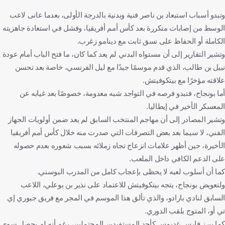
وتبدو أسباب استبعاد بن ناصر فنية وبدنية بالدرجة الأولى، بعدما عانى لاعب
الوسط من إصابات متكررة بعد كأس أمم أفريقيا، وفشل في استعادة جاهزيته
الكاملة أو الحفاظ على نسق ثابت مع دينامو زغرب.
وتشير التقارير إلى أن مستواه البدني لم يعد كما كان، ما فتح الباب أمام عودة
نبيل بن طالب، الذي قدم موسمًا جيدًا مع ليل الفرنسي، خاصة بعد تحسن
علاقته مؤخرًا مع بيتكوفيتش.
أما بونجاح، فتبدو فرصه في التواجد شبه معدومة، خصوصًا بعد غيابه عن
المعسكر الأخير في إيطاليا.
وتشير المصادر إلى أن مهاجم المنتخب السابق لم يعد ضمن أولويات الجهاز
الفني، لا سيما بعد بعض التصرفات التي صدرت منه خلال كأس أمم أفريقيا
الأخيرة، حين أظهر علامات انزعاج تجاه زملائه بسبب شعوره بعدم حصوله
على الدعم الكافي داخل الملعب.
كما أن أسلوب لعبه لا يحظى بإعجاب كامل من المدرب البوسني.
ولتعويض بونجاح، يتجه بيتكوفيتش للاعتماد على نذير بن بوعلي، اللاعب
السابق لنادي بارادو، والذي تألق هذا الموسم في المجر مع فريق جيوري إي
تي أو، المتوج بلقب الدوري.
كما يبرز فارس غديمس كأحد المستفيدين المحتملين، رغم أنه لم يحصل سوى