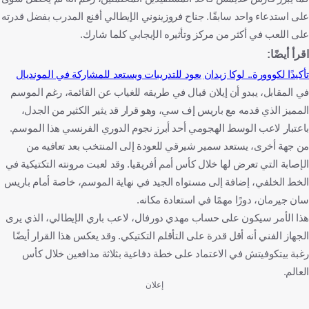
على استدعاء واحد سابقًا. جناح فروزينوني الإيطالي أقنع المدرب بفضل قدرته
على اللعب في أكثر من مركز وتأثيره الإيجابي كلما شارك.
اقرأ أيضًا:
تأكيدًا لكووورة.. لوكا زيدان يعود للتدريبات ويستعد للمشاركة في المونديال
في المقابل، يبدو أن إيلان قبال في طريقه للغياب عن القائمة، رغم الموسم
المميز الذي قدمه مع باريس إف سي، وهو قرار قد يثير الكثير من الجدل،
باعتبار لاعب الوسط الهجومي أحد أبرز نجوم الدوري الفرنسي هذا الموسم.
من جهة أخرى، يستعد سمير شيرقي للعودة إلى المنتخب بعد تعافيه من
الإصابة التي تعرض لها خلال كأس أمم أفريقيا. وقد لعبت مرونته التكتيكية في
الخط الخلفي، إضافة إلى مستواه الجيد في نهاية الموسم، خاصة أمام باريس
سان جيرمان، دورًا مهمًا في استعادة مكانه.
هذا الأمر سيكون على حساب مهدي دورفال، لاعب باري الإيطالي، الذي يرى
الجهاز الفني أنه أقل قدرة على التأقلم التكتيكي. وقد يعكس هذا القرار أيضًا
رغبة بيتكوفيتش في الاعتماد على خطة دفاعية بثلاثة مدافعين خلال كأس
العالم.
إعلان