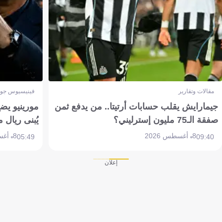
مقالات وتقارير
فينيسيوس جون
جيمارايش يقلب حسابات أرتيتا.. من يدفع ثمن
مورينيو يض
صفقة الـ75 مليون إسترليني؟
يُبنى ريال 
8 أغسطس 2026
8 أغسطس 2026
05:49
09:40
إعلان