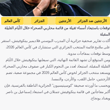
Getty Images
الأرجنتين ضد الجزائر
الأرجنتين
الجزائر
كأس العالم
توقعات باستبعاد أسماء ثقيلة من قائمة محاربي الصحراء خلال الأيام القليلة
فلاديمير بيتكوفيتش
بغداد بونجاح
إسماعيل بن ناصر
الأرجنتين
المقبلة
الجزائر
الولايات المتحدة
البوسنة والهرسك
كرة قدم
أكدت تقارير صحفية جزائرية أن المدرب البوسني فلاديمير بيتكوفيتش، استقر
على ملامح قائمة المنتخب الجزائري التي ستشارك في كأس العالم 2026،
وسط توقعات بمفاجآت مدوية.
ومن المتوقع أن تشهد القائمة النهائية، التي سيعلنها بيتكوفيتش خلال الأيام
القليلة المقبلة، استبعاد لعدد من النجوم الكبار في صفوف محاربي الصحراء.
ويستعد منتخب الجزائر لخوض كأس العالم 2026 في مجموعة صعبة، تضم
الأرجنتين، حامل اللقب، والأردن، والنمسا.
وبحسب ما أوردته صحيفة "كومبيتيسيون" الجزائرية الناطقة بالفرنسية، فإن
أكبر مفاجأتين في قائمة بيتكوفيتش تتمثلان في استبعاد إسماعيل بن ناصر
وبغداد بونجاح.