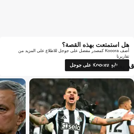
هل استمتعت بهذه القصة؟
أضف Kooora كمصدر مفضل على جوجل للاطلاع على المزيد من
تقاريرنا
قد يعجبك أيضاً
تابع Kooora على جوجل