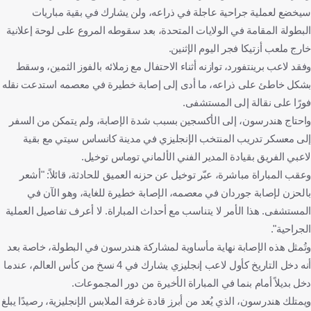
سيخضع لعملية جراحية عاجلة في ذراعه، ولن يشارك في بقية مباريات
البطولة المقامة في الولايات المتحدة، بعد سقوطه المروع على لوحة إعلانية
خارج ملعب أزتيكا فجر اليوم الإثنين.
وفقد لاعب برينتفورد، توازنه أثناء الاحتفال مع زملائه بالفوز الثمين، وسقط
بشكل خاطئ على ذراعه، ما أدى إلى إصابة خطيرة في معصمه استدعت نقله
فورًا على نقالة إلى المستشفى.
واحتاج هندرسون، إلى الأكسجين بسبب شدة الإصابة، ولم يتمكن من السفر
إلى معسكر تدريب المنتخب الإنجليزي في مدينة كانساس سيتي مع بقية
لاعبي الفريق بقيادة المدير الفني الألماني توماس توخيل.
وعقب المباراة مباشرة، عبّر توخيل عن حزنه العميق للحادثة، قائلاً: "أشعر
بالحزن لإصابة جوردان في معصمه، الإصابة خطيرة للغاية، وهو الآن في
المستشفى. هذا الأمر لا يتناسب مع أحداث المباراة. لا أعرف تفاصيل العملية
الجراحية".
وتُمثل هذه الإصابة نهاية مأساوية لمشاركة هندرسون في البطولة، خاصة بعد
أنه دخل التاريخ كأول لاعب إنجليزي يشارك في 4 نسخ من كأس العالم، عندما
دخل بديلاً أمام بنما في المباراة الأخيرة من دور المجموعات.
ويمتلك هندرسون، الذي يُعد من أبرز قادة غرفة الملابس الإنجليزية، رصيدًا يبلغ