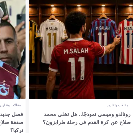
مقالات وتقارير
مقالات وتقارير
رونالدو وميسي نموذجًا.. هل تخلى محمد
فصل جديد بم
صلاح عن كرة القدم في رحلة طرابزون؟
صفقة صلاح
تركيا؟