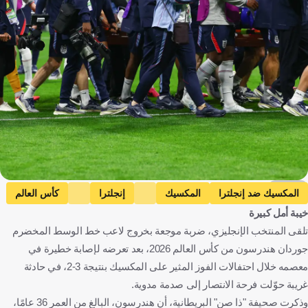
Imago
المكسيك ضد إنجلترا
المكسيك
إنجلترا
كأس العالم
خيبة أمل كبيرة
جوردان هندرسون
المكسيك
إنجلترا
كرة قدم
تلقى المنتخب الإنجليزي، ضربة موجعة بخروج لاعب خط الوسط المخضرم
جوردان هندرسون من كأس العالم 2026، بعد تعرضه لإصابة خطيرة في
معصمه خلال احتفالات الفوز المثير على المكسيك بنتيجة 3-2، في حادثة
غريبة حوّلت فرحة الانتصار إلى صدمة مدوية.
وذكرت صحيفة "ذا صن" البريطانية، أن هندرسون، البالغ من العمر 36 عامًا،