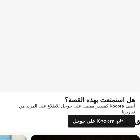
هل استمتعت بهذه القصة؟
أضف Kooora كمصدر مفضل على جوجل للاطلاع على المزيد من
تقاريرنا
قد يعجبك أيضاً
تابع Kooora على جوجل