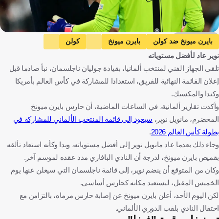
Getty Images
بايرن ميونخ ضد كولن
بايرن ميونخ
كولن
نوير عاد لأفضل مستوياته
الدوري الألماني
ألمانيا ضد كوراساو
ألمانيا
كوراساو
تلقى الجهاز الفني لمنتخب ألمانيا، بقيادة جوليان ناجلسمان، نبأ صادما قبل
كأس العالم
مانويل نوير
ألمانيا
كوراساو
الولايات المتحدة
إعلان القائمة النهائية للفريق، استعدادا للمشاركة في كأس العالم بأمريكا
كرة قدم
وكندا والمكسيك.
وأكدت تقارير ألمانية، في الساعات الماضية، أن حارس بايرن ميونخ
المخضرم، مانويل نوير،
سيعود إلى قائمة المنتخب الألماني للمشاركة في
بطولة كأس العالم 2026
.
وجاء ذلك بعدما عاد مانويل نوير إلى أفضل مستوياته، وبدا وكأنه استعاد تألقه
بقميص بايرن ميونخ، لدرجة أن النادي البافاري مدد عقده لموسم آخر.
وكان من المتوقع أن ينضم نوير، إلى قائمة ناجلسمان التي سيعلن عنها يوم
الخميس المقبل، ليستعيد مكانه كحارس أساسي.
لكن اليوم الأحد، أعلن بايرن ميونخ عن إصابة حارس مرماه، بالتزامن مع
احتفال النادي بلقب الدوري الألماني.