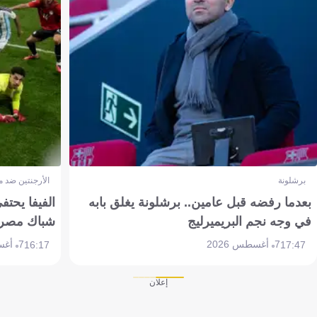
برشلونة
الأرجنتين ضد 
بعدما رفضه قبل عامين.. برشلونة يغلق بابه
الفيفا يحتفي
في وجه نجم البريميرليج
شباك مصر
7 أغسطس 2026
7 أغسطس 2026
16:17
17:47
إعلان