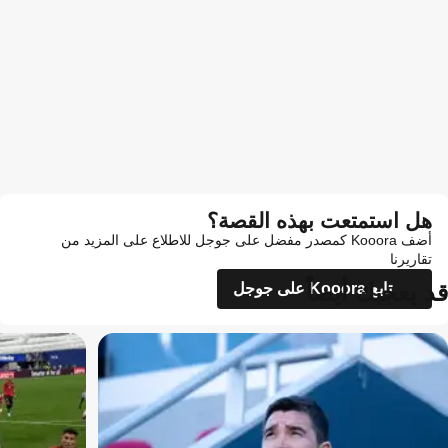
هل استمتعت بهذه القصة؟
أضف Kooora كمصدر مفضل على جوجل للاطلاع على المزيد من
تقاريرنا
قد يعجبك أيضاً
تابع Kooora على جوجل