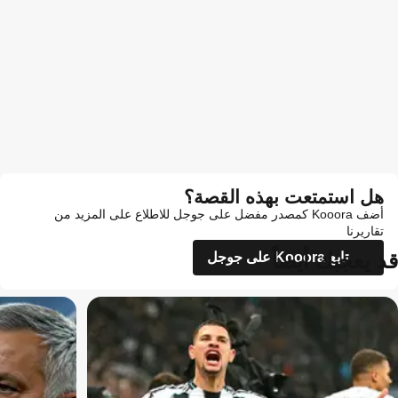
هل استمتعت بهذه القصة؟
أضف Kooora كمصدر مفضل على جوجل للاطلاع على المزيد من
تقاريرنا
قد يعجبك أيضاً
تابع Kooora على جوجل