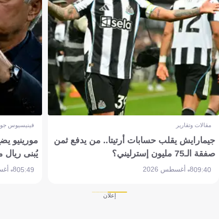
مقالات وتقارير
فينيسيوس جون
جيمارايش يقلب حسابات أرتيتا.. من يدفع ثمن
مورينيو يض
صفقة الـ75 مليون إسترليني؟
يُبنى ريال 
8 أغسطس 2026
8 أغسطس 2026
05:49
09:40
إعلان