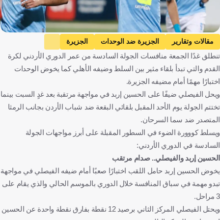
مقالات وتقارير
الجزيرة ضد الوحدات
الجزيرة
تنطلق غدًا الجمعة منافسات الجولة السادسة من عمر الدوري الأردني لكرة
الوحدات
الدوري الأردني للمحترفين
الحسين ضد الفيصلي
القدم والتي تبدأ بلقاء مثير بين السلط وضيفه الأهلي كما يخوض الوحدات
الحسين
الفيصلي
السلط ضد الأهلي
السلط
اختبارًا مهمًا أمام مضيفه الجزيرة.
الأهلي
البقعة ضد شباب الأردن
البقعة
ويحل الفيصلي ضيفًا على الحسين إربد في مواجهة مرتقبة بعد غدٍ السبت بينما
شباب الأردن
الرمثا ضد Sama Al Sarhan
الرمثا
تختتم الجولة يوم الأحد المقبل بلقائي البقعة ضد شباب الأردن بجانب الرمثا
المتصدر ضد سما السرحان.
Sama Al Sarhan
الأردن
كرة قدم
ويسلط كووورة الضوء في السطور المقبلة على أبرز مواجهات الجولة
السادسة في الدوري الأردني:
الحسين إربد والفيصلي.. صدام مرتقب
يخوض الحسين إربد حامل اللقب اختبارًا صعبًا أمام ضيفه الفيصلي في مواجهة
تبدو مهمة في سباق المنافسة خلال الدوري بالموسم الحالي والذي يقام على
3 مراحل.
ويحتل الفيصلي المركز الثاني برصيد 12 نقطة بفارق نقطة واحدة عن الحسين