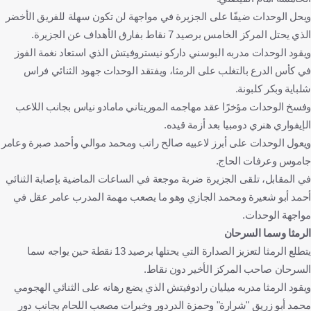
ويحل الوحدات ضيفًا على الجزيرة في مواجهة لن تكون سهلة للفريق الأخضر
الذي يحتل المركز الخامس برصيد 7 نقاط بفارق الأهداف عن الجزيرة.
ويقود الوحدات مدربه البوسني داركو نيستروفيتش الذي استعاد نغمة الفوز
في كأس الدرع بالتغلب على الرمثا، ويفتقد الوحدات جهود الثنائي فراس
شلباية وبكر كلبونة.
وفسخ الوحدات مؤخرًا عقد مهاجمه الموريتاني مامادو نياس بجانب اللاعب
الإيفواري هنري دومبيا بعد أزمة قيده.
ويعول الوحدات على أبرز لاعبيه صالح راتب ومحمد موالي وأحمد صبرة وعامر
جاموس وعرفات الحاج.
في المقابل، تلقى الجزيرة ضربة موجعة في الساعات الماضية بإصابة الثنائي
أحمد أبو شعيرة ومحمد الجازي وهو ما يصعب مهمة المدرب عامر عقل في
مواجهة الوحدات.
الرمثا وسما السرحان
يتطلع الرمثا لتعزيز الصدارة التي يحتلها برصيد 13 نقطة حين يواجه سما
السرحان صاحب المركز الأخير دون نقاط.
ويقود الرمثا مدربه ميليان رادوفيتش الذي يضع رهانه على الثنائي الهجومي
محمد أبو زريق "شرارة" وحمزة الدردور وخبرات مصعب اللحام بجانب دور