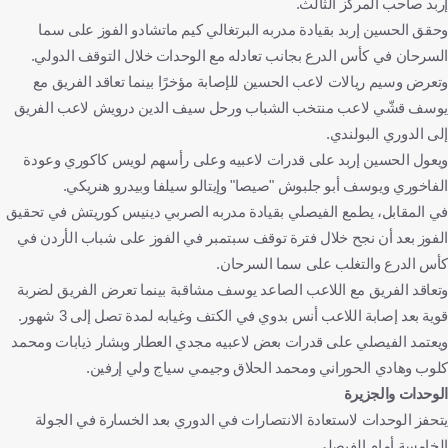
إربد صاحب المركز الثالث.
وحقق الحسين إربد بقيادة مدربه البرتغالي كيم ماتشادو الفوز على سما
السرحان في كأس الدرع بجانب تعادله مع الوحدات خلال التوقف الدولي.
وتعرض وسيم ريالات لاعب الحسين للإصابة مؤخرًا بينما تعاقد الفريق مع
يوسف قشّي لاعب منتخب الشباب ورحل سيف الدين درويش لاعب الفريق
إلى الدوري البولندي.
ويعول الحسين إربد على قدرات لاعبيه وعلى رأسهم لويس كاكوري وعودة
الفاخوري ويوسف أبو جلبوش "صيصا" وإيتالو سيلفا وبيدرو هنريكي.
في المقابل، يطمع الفيصلي بقيادة مدربه الصربي دينيس كوريتش في تحقيق
الفوز بعد أن نجح خلال فترة توقف سبتمبر في الفوز على شباب الأردن في
كأس الدرع والتغلب على سما السرحان.
وتعاقد الفريق مع اللاعب الصاعد يوسف مشاقبة بينما تعرض الفريق لضربة
قوية بعد إصابة اللاعب أنس بدوي في الكتف وغيابه لمدة تصل إلى 3 شهور.
ويعتمد الفيصلي على قدرات بعض لاعبيه مجدي العطار وبشار ذيابات ومحمد
كلوب وهادي الحوراني ومحمد الحلاق وجيمي سياج ولي إرفين.
الوحدات والجزيرة
يتحفز الوحدات لاستعادة الانتصارات في الدوري بعد الخسارة في الجولة
الخامسة أمام الفيصلي.