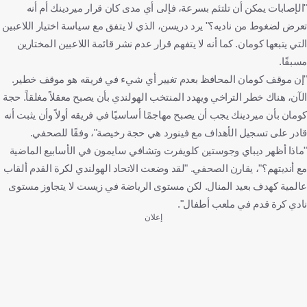
"الإصابات يمكن أن تلتئم بسرعة، فإلى أي مدى كان قرار ميردينك أم أنه
تعرض لضغوط من ناديه؟" يرد دريسن، الذي لا يتفق مع سياسة اختيار اللاعبين
التي يتبعها كومان. كما أنه لا يتفهم قرار عدم نشر قائمة اللاعبين المختارين
مسبقًا.
"إن موقف كومان المحافظ بعدم تغيير أي شيء في فريقه هو موقف خطير.
الآن، هناك خطر التراخي ويهدد المنتخب الهولندي بأن يصبح معقلاً مغلقاً. حجة
كومان بأن ميردينك يجب أن يصبح مهاجمًا أساسيًا في فريقه أولاً وأن يثبت أنه
قادر على تسجيل الأهداف مع فينورد هي حجة رخيصة"، وفقًا للصحفي.
"ماذا أظهر ديباي وجوستين كلويفرت وتشافي سايمون في الأسابيع الماضية
مع أنديتهم؟"، يقارن الصحفي. "لقد وضعت الاتحاد الهولندي لكرة القدم ألقاب
عالمية كهدف بعيد المنال. لكن مستوى الرياضة في زيست لا يتجاوز مستوى
نادي كرة قدم في ملعب أطفال".
إعلان