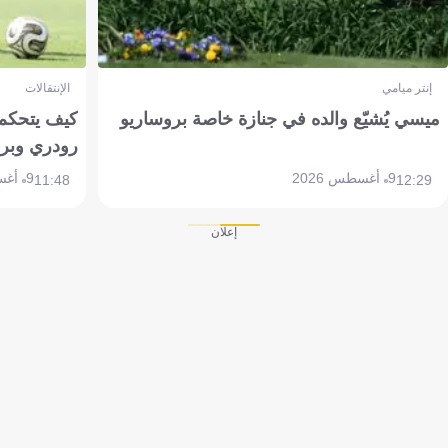
إنتر ميامي
الإنتقالات
ميسي يُشيّع والده في جنازة خاصة بروساريو
كيف يتحكم 
رودري وبر
9 أغسطس 2026
9 أغسطس 2026
11:48
12:29
إعلان