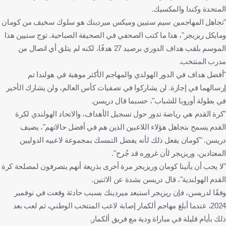
المتحدة وكندا والمكسيك.
"تجاهل المهاجمين سيم ستيين وميكس ميردينك هو سلوك سخيف من كومان
ومايكل ريزيجر"، هذا ما كتب الصحفي في الصحيفة الصباحية. توج ستيين هذا
الموسم بلقب هداف الدوري برصيد 27 هدفًا، لكنه لم يتلق أي اتصال من
مدرب المنتخب.
"أفضل هداف في الدور الهولدي والمهاجم الأكثر موهبة في هولندا تم
إرسالهما في إجازة. لن يشاركوا في تصفيات كأس العالم، ولن يشارك الأخير
في بطولة أوروبا للشباب"، حسبما قال دريسن.
"كرة القدم هي رياضة تدور حول تسجيل الأهداف، والاتحاد الهولندي لكرة
القدم يسمح بتجاهل هؤلاء اللاعبين الذين هم في أفضل حالاتهم"، يضيف
دريسن. "كومان يفعل ذلك لأنه يفضل التمسك بمجموعة لاعبيه الدوليين
المعتادين، وريزيجر لأن غروره قد جُرح".
"لا يجب أن يأتينا كومان وريزيجر مرة أخرى بذريعة أنهم يتصرفون لمصلحة كرة
القدم الهولندية"، قال دريسن بشدة عن الاثنين.
وفقًا لدريسن، فإن ريزيجر استبعد ميردينك بسبب حادثة وقعت في نوفمبر
2024، عندما أبلغ مهاجم ألكمار إصابة لاعب المنتخب الوطني، ثم لعب بعد
ذلك بأيام قليلة في مباراة ودية مع فريق ألكمار.