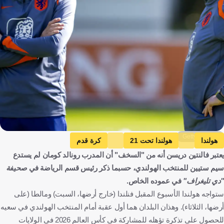
Getty Images
هولندا
هولندا تحت 21
كرة قدم
يعتبر فالنتين دريسن أنه من "السخف" أن المدرب رونالد كومان لم يستدع
سيم ستيين للمنتخب الهولندي، حسبما ذكر رئيس قسم الرياضة في
صحيفة
"دي تليغراف"
في عموده الخاص.
ستواجه هولندا الأسبوع المقبل فنلندا (خارج أرضها، السبت) ومالطا (على
أرضها، الثلاثاء). وهذان البلدان هما أول عقبة أمام المنتخب الهولندي في سعيه
للحصول على تذكرة تؤهله للمشاركة في كأس العالم 2026 في الولايات