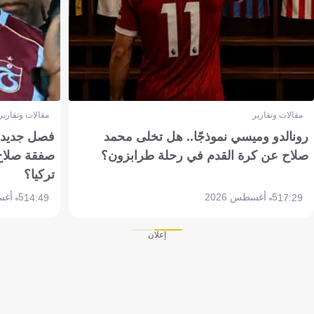
مقالات وتقارير
مقالات وتقارير
رونالدو وميسي نموذجًا.. هل تخلى محمد
فصل جديد بم
صلاح عن كرة القدم في رحلة طرابزون؟
صفقة صلاح
تركيا؟
5 أغسطس 2026
5 أغسطس 2026
14:49
17:29
إعلان