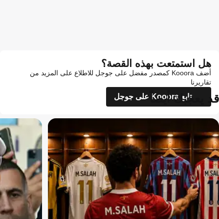
هل استمتعت بهذه القصة؟
أضف Kooora كمصدر مفضل على جوجل للاطلاع على المزيد من
تقاريرنا
قد يعجبك أيضاً
تابع Kooora على جوجل