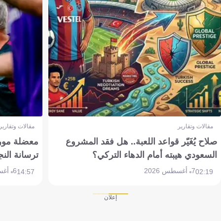
مقالات وتقارير
مقالات وتقارير
صلاح يُغَيّر قواعد اللعبة.. هل فقد المشروع
معضلة مورين
السعودي هيبته أمام الدهاء التركي؟
ترسانة النج
7 أغسطس 2026
6 أغسطس 2026
14:57
02:19
إعلان