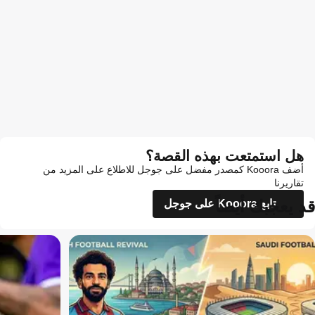
هل استمتعت بهذه القصة؟
أضف Kooora كمصدر مفضل على جوجل للاطلاع على المزيد من
تقاريرنا
قد يعجبك أيضاً
تابع Kooora على جوجل