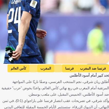
Getty Images
فرنسا ضد المغرب
فرنسا
المغرب
كأس العالم
تحد كبير أمام أسود الأطلس
ريان شرقي
فرنسا
المغرب
الولايات المتحدة
كرة قدم
أطلق ريان شرقي، نجم المنتخب الفرنسي، وصفًا ناريًا على المواجهة
المرتقبة أمام المغرب في ربع نهائي كأس العالم، واعدًا بخوض "حرب" حقيقية
ضد أسود الأطلس، الخميس المقبل، على ملعب بوسطن.
وأكد شرقي، في تصريحات عقب انتصار فرنسا على باراجواي (1-0)، في ثمن
النهائي، أن الديوك الزرقاء، ستستثمر الأيام الخمسة المقبلة للتعافي البدني