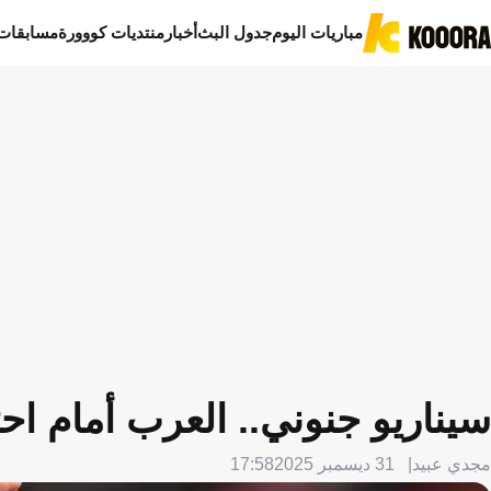
مباريات اليوم
جدول البث
أخبار
منتديات كووورة
مسابقات
سيناريو جنوني.. العرب أمام اح
مجدي عبيد
31 ديسمبر 2025
17:58