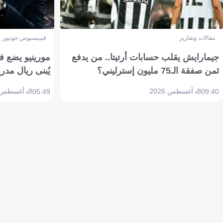
مقالات وتقارير
فينيسيوس جونيور
جيمارايش يقلب حسابات أرتيتا.. من يدفع
مورينيو يضع ف
ثمن صفقة الـ75 مليون إسترليني؟
يُبنى ريال مدري
8 أغسطس 2026
8 أغسطس 2026
05:49
09:40