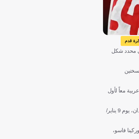
رة قدم
ئي محدد شكل
 النسختين
بية معاً لأول
في دور الـ16، تواجه تونس منتخب مالي، على أن يصطدم الفائز من هذا اللقاء في ربع النهائي بالمتأهل من مواجهة السنغال والسودان، يوم 9 يناير/
ركينا فاسو،