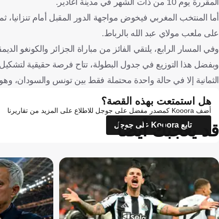
المقررة يوم 10 من ذات الشهر في مدينة أغادير.
على ملعب مولاي عبد الله بالرباط.
وفي المسار الرابع، يلتقي الفائز من مباراة الجزائر والكونغو الديمقراط
وبفضل هذا التوزيع في جدول البطولة، تتاح فرصة حقيقية لتشكيل 
الثمانية إلا في حالة واحدة محتملة فقط بين تونس والسودان، وهو م
هل استمتعت بهذه القصة؟
أضف Kooora كمصدر مفضل على جوجل للاطلاع على المزيد من تقاريرنا
قد يعجبك أيضاً
تابع Kooora على جوجل