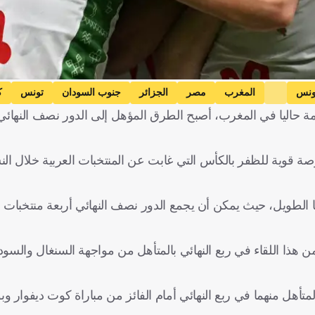
ونس
المغرب
مصر
الجزائر
جنوب السودان
تونس
ك
امة حاليا في المغرب، أصبح الطرق المؤهل إلى الدور نصف النها
ربية التأهل إلى دور الـ16، محتفظة بفرصة قوية للظفر بالكأس التي غابت عن المنتخبات العربية خلال
 الطويل، حيث يمكن أن يجمع الدور نصف النهائي أربعة منتخبات عر
أهل منهما في ربع النهائي أمام الفائز من مباراة كوت ديفوار وبو