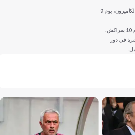
أما المنتخب المغربي فيخوض مواجهة الدور المقبل أمام تنزانيا، ثم ينتظر حال فوزه في ربع النهائي المتأهل من لقاء جنوب أفريقيا والكاميرون، يوم 9
.
شرة في دور
بل.