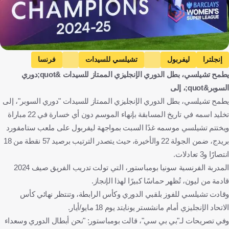
إنجلترا
ليفربول
تشيلسي للسيدات
فرنسا
يطمح تشيلسي، بطل الدوري الإنجليزي الممتاز للسيدات &quot;دوري
كرة قدم
السوبر&quot;، إلى
يطمح تشيلسي، بطل الدوري الإنجليزي الممتاز للسيدات "دوري السوبر"، إلى
تخليد اسمه في تاريخ المسابقة بإنهاء الموسم دون أي خسارة في 22 مباراة
ويختتم تشيلسي موسمه غدًا السبت بمواجهة ليفربول على ملعب ستامفورد
بريدج، ضمن الجولة 22 والأخيرة، حيث يتصدر الترتيب برصيد 57 نقطة من 18
انتصارًا و3 تعادلات.
المدربة الفرنسية سونيا بومباستور، التي تولت تدريب الفريق صيف 2024
قادمة من ليون، تُظهر حماسًا كبيرًا لهذا الإنجاز.
وقادت تشيلسي للفوز بلقبي الدوري وكأس الرابطة، وتنتظر نهائي كأس
الاتحاد الإنجليزي أمام مانشستر يونايتد يوم 18 مايو/أيار.
وفي تصريحات لـ"بي بي سي"، قالت بومباستور: "نحن أبطال الدوري وسعداء