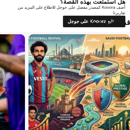
هل استمتعت بهذه القصة؟
أضف Kooora كمصدر مفضل على جوجل للاطلاع على المزيد من
تقاريرنا
قد يعجبك أيضاً
تابع Kooora على جوجل