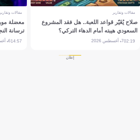
مقالات وتقارير
مقالات وتقارير
صلاح يُغَيّر قواعد اللعبة.. هل فقد المشروع
معضلة مورين
السعودي هيبته أمام الدهاء التركي؟
ترسانة النج
7 أغسطس 2026
6 أغسطس 2026
14:57
02:19
إعلان