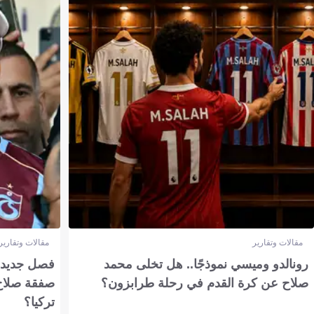
مقالات وتقارير
مقالات وتقارير
رونالدو وميسي نموذجًا.. هل تخلى محمد
فصل جديد بم
صلاح عن كرة القدم في رحلة طرابزون؟
صفقة صلاح
تركيا؟