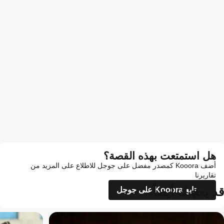
هل استمتعت بهذه القصة؟
أضف Kooora كمصدر مفضل على جوجل للاطلاع على المزيد من
تقاريرنا
قد يعجبك أيضاً
تابع Kooora على جوجل