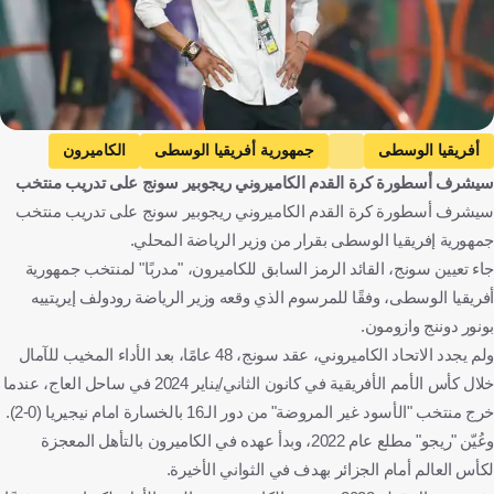
أفريقيا الوسطى
جمهورية أفريقيا الوسطى
الكاميرون
سيشرف أسطورة كرة القدم الكاميروني ريجوبير سونج على تدريب منتخب
الإنتقالات
كرة قدم
سيشرف أسطورة كرة القدم الكاميروني ريجوبير سونج على تدريب منتخب
جمهورية إفريقيا الوسطى بقرار من وزير الرياضة المحلي.
جاء تعيين سونج، القائد الرمز السابق للكاميرون، "مدربًا" لمنتخب جمهورية
أفريقيا الوسطى، وفقًا للمرسوم الذي وقعه وزير الرياضة رودولف إيريتييه
بونور دوننج وازومون.
ولم يجدد الاتحاد الكاميروني، عقد سونج، 48 عامًا، بعد الأداء المخيب للآمال
خلال كأس الأمم الأفريقية في كانون الثاني/يناير 2024 في ساحل العاج، عندما
خرج منتخب "الأسود غير المروضة" من دور الـ16 بالخسارة امام نيجيريا (0-2).
وعُيّن "ريجو" مطلع عام 2022، وبدأ عهده في الكاميرون بالتأهل المعجزة
لكأس العالم أمام الجزائر بهدف في الثواني الأخيرة.