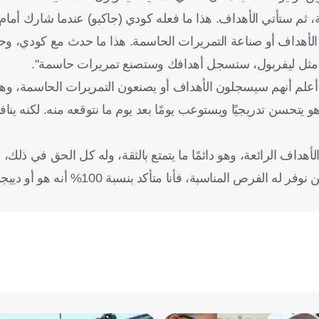
ثم ستأتي الأهداف. هذا ما فعله كودي (جاكبو) عندما شارك أمام 
ل الأهداف أو صناعة التمريرات الحاسمة. هذا ما حدث مع كودي، و
يق مثل ليفربول، ستسجل أهدافك وستصنع تمريرات حاسمة".
ة. أعلم أنهم سيسجلون الأهداف أو يصنعون التمريرات الحاسمة، وه
 يتحسن تدريجيًا ويستوعب يومًا بعد يوم ما نتوقعه منه. لكنه ينا
اف الرائعة، وهو دائمًا ما يتمتع بالثقة، وله كل الحق في ذلك، لأن
كان يسجل الأهداف. طالما أنه يقدم العمل المطلوب للفريق، ونحن نوفر له ال