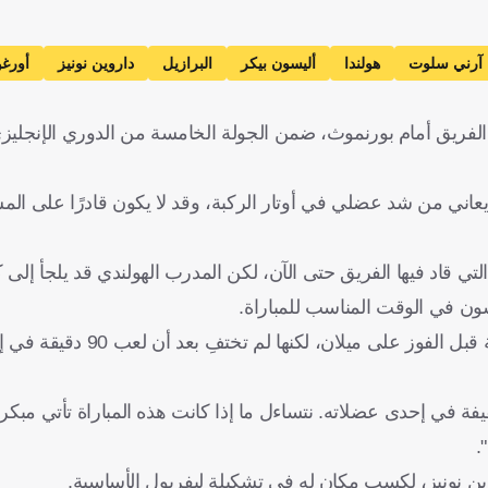
آرني سلوت
هولندا
أليسون بيكر
البرازيل
داروين نونيز
أورغو
لفريق أمام بورنموث، ضمن الجولة الخامسة من الدوري الإنجليزي ا
اني من شد عضلي في أوتار الركبة، وقد لا يكون قادرًا على الم
اد فيها الفريق حتى الآن، لكن المدرب الهولندي قد يلجأ إلى كا
سون في الوقت المناسب للمباراة.
وأوضح سلوت أن الحارس البالغ من العمر 31 عامًا شعر بالمشكلة قبل ال
 إحدى عضلاته. نتساءل ما إذا كانت هذه المباراة تأتي مبكرة ج
.
وين نونيز، لكسب مكان له في تشكيلة ليفربول الأساسية.