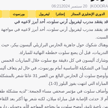
KOOORA
20 سبتمبر 2024
06:21
الدوري الإنجليزي الممتاز
إنجلترا
ليفربول
بورنموث
قد يفتقد مدرب ليفربول أرني سلوت، أحد أبرز لاعبيه في
قد يفتقد مدرب ليفربول أرني سلوت، أحد أبرز لاعبيه في مواجهة ا
السبت.
وهناك شكوك حول جاهزية الحارس البرازيلي أليسون بيكر، حيث يع
التدريبات، قبل أن يضع سلوت خططه النهائية للمباراة.
وشارك أليسون في كل دقيقة مع سلوت خلال المباريات الخمس التي ق
ليبدأ في التشكيلة الأساسية أمام بورنموث، في حال لم يتعاف ألي
المباراة التي انتهت بفوز البلوز (3-1).
وأضاف سلوت في مؤتمر صحفي مساء الجمعة: "لديه مشكلة طفيفة في
أم لا. حدثت الإصابة قبل مباراة ميلان، لكنه شعر بها أكثر بعد اللقاء"
من ناحية ثانية، أوضح سلوت ما يحتاجه المهاجم الأوروجوياني دار