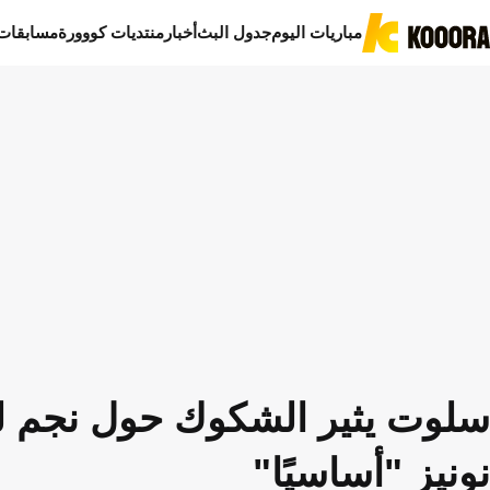
مباريات اليوم
جدول البث
أخبار
منتديات كووورة
مسابقات
سلوت يثير الشكوك حول نجم ل
نونيز "أساسيًا"