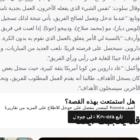
وقال سلوت: "نفس الشيء الذي يفعله الآخرون، العمل بجدية تامة، 
وتابع: "عندما تدخل وتعمل لصالح الفريق، يأتي نتيجة لذلك تسجي
(لويس دياز)، مو (محمد صلاح)، ودييجو (جوتا). إذا لعبت في فر
وأردف: "بالنسبة لي الأمر يتعلق بالعمل الذي نقوم به بدون الكر
داروين. سيحصل على فرصته قريبًا. نلعب العديد من المباريات، وهو
قدم أداءً جيدًا للغاية في رأيي ورأي الفريق".
وأكمل: "عاد داروين من كوبا أمريكا بثقة كبيرة، حيث سجل بعض الأهد
الآخرين سيسجلون الأهداف".
هل استمتعت بهذه القصة؟
أضف Kooora كمصدر مفضل على جوجل للاطلاع على المزيد من تقاريرنا
قد يعجبك أيضاً
تابع Kooora على جوجل