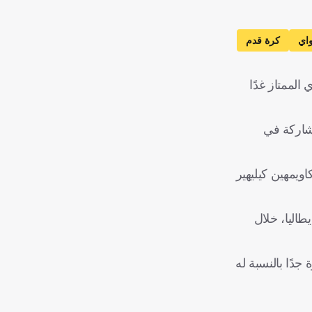
اي
كرة قدم
لممتاز غدًا
شاركة في
ويمهين كيليهير
فوز على ميلان، لكنها لم تختفِ بعد أن لعب 90 دقيقة في إيطاليا، خلال
دًا بالنسبة له