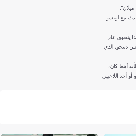
ميلان".
حدث مع لوتشو
ذا ينطبق على
فس دييجو، الذي
ه أينما كان،
فرص المناسبة، فأنا متأكد بنسبة 100% أنه هو أو دييجو أو أحد اللاعبين