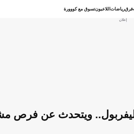
فرق
رياضات
اللاعبون
تسوق مع كووورة
إعلان
يفربول.. ويتحدث عن فرص مش