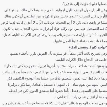
حصلوا عليها تحوّلت إلى هدفين".
وعن الجدل حول الهدف الأول ليونايتد، الذي جاء بينما كان ماك أليستر على
الأرض، قال المدرب: "عندما تخسر مباراة كهذه، من الطبيعي أن تكون هناك
مشاعر وانفعالات. لكن لا أريد التحدث عن ذلك الآن، لا أعذار. كانت لدينا فرص
كافية للتسجيل حتى من دون ركلة جزاء أو قرارات مثيرة للجدل. عندما تكون
النتيجة 1-1 والمباراة تحت سيطرتك، يجب أن تدافع في الكرات الثابتة أفضل
مما فعلنا. هذه نقطة علينا العمل عليها".
"نهاجم كثيرا.. وننسى الدفاع”
وفي تصريح ثالث أكثر عمقاً، أقر سلوت بأن الفريق يكرر الأخطاء نفسها،
خاصة في الدفاع خلال الكرات الثابتة.
وأوضح: "حدث هذا ثلاث مرات متتالية. أجرينا تغييرات هجومية كثيرة لمحاولة
قلب النتيجة، وفي النهاية صنعنا عددا كبيرا من الفرص، خصوصاً بعد التبديلات.
ربما لا نحافظ على نفس التنظيم الدفاعي عندما نبدأ الهجوم الكثيف، لكن
ليس المهم من يقوم بماذا، بل المهم ألا نستقبل أهدافا. ربما يكون تركيزنا
منصبا على التسجيل فقط، لأننا شعرنا أننا نستحق الفوز، لكن في لحظة
واحدة أو اثنتين ننسى واجبنا الدفاعي".
وحول تبديلاته الهجومية قال: "قبل ذلك، كنا قد صنعنا فرصاً عديدة، كرتان من