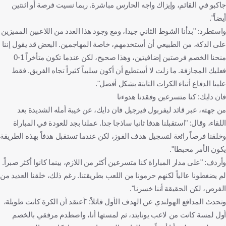
جاكبو في القائم، وإيزاك واجه الحارس مباشرة. ربما نسيت فرصة أو اثنتين
أيضاً".
واستطرد: "بدأنا الشوط الثاني جيدا، ومع وجود هذا العدد من اللاعبين المميزين
على الدكة، من الطبيعي أن أستخدمهم، خاصة المهاجمين. البعض قد يقول إننا
منحنا الخصم فرصتين إضافيتين، وهذا صحيح، لكن عندما تكون متأخراً 1-0
فعليك المجازفة. ما زلت لا أستطيع أن أكون سلبياً كثيراً تجاه الفريق. فقط
علينا الدفاع أثناء الكرات الثابتة بشكل أفضل".
فان دايك: كنا متسرعين وفقدنا هدوءنا
من جهته، عبر قائد ليفربول فيرجيل فان دايك، عن خيبة أمله الشديدة بعد
اللقاء، وقال: "استقبلنا هدفا ثانيا ساذجا جدا. عملنا بجد للعودة في المباراة
وخلقنا فرصاً رائعة لتسجيل هدف الفوز، لكن عندما تستقبل هدفاً بهذه الطريقة
يكون الأمر محبطا".
وأردف: "على مدار المباراة كنا متسرعين أكثر من اللازم، بينما كانوا أكثر صبراً.
لم يضغطونا عالياً لكنهم حرمونا من اللعب بطريقتنا. رغم ذلك، خلقنا العديد من
الفرص، لكن الحقيقة أننا خسرنا".
وتحدث المدافع الهولندي عن الهدف الأول قائلاً: "أعتقد أن الكرة كانت طويلة،
أول لمسة كانت من لاعب يونايتد، ثم لمستها أنا، واصطدم مرفقي بالخصم