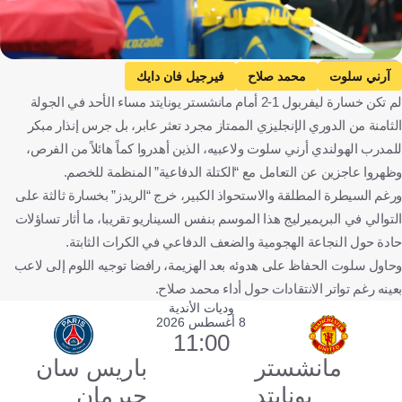
Getty Images
آرني سلوت
محمد صلاح
فيرجيل فان دايك
لم تكن خسارة ليفربول 1-2 أمام مانشستر يونايتد مساء الأحد في الجولة
ليفربول ضد مانشستر يونايتد
ليفربول
مانشستر يونايتد
الثامنة من الدوري الإنجليزي الممتاز مجرد تعثر عابر، بل جرس إنذار مبكر
الدوري الإنجليزي الممتاز
هولندا
مصر
إنجلترا
كرة قدم
للمدرب الهولندي أرني سلوت ولاعبيه، الذين أهدروا كماً هائلاً من الفرص،
وظهروا عاجزين عن التعامل مع “الكتلة الدفاعية” المنظمة للخصم.
ورغم السيطرة المطلقة والاستحواذ الكبير، خرج “الريدز” بخسارة ثالثة على
التوالي في البريميرليج هذا الموسم بنفس السيناريو تقريبا، ما أثار تساؤلات
حادة حول النجاعة الهجومية والضعف الدفاعي في الكرات الثابتة.
وحاول سلوت الحفاظ على هدوئه بعد الهزيمة، رافضا توجيه اللوم إلى لاعب
بعينه رغم تواتر الانتقادات حول أداء محمد صلاح.
وديات الأندية
8 أغسطس 2026
11:00
مانشستر
باريس سان
يونايتد
جيرمان