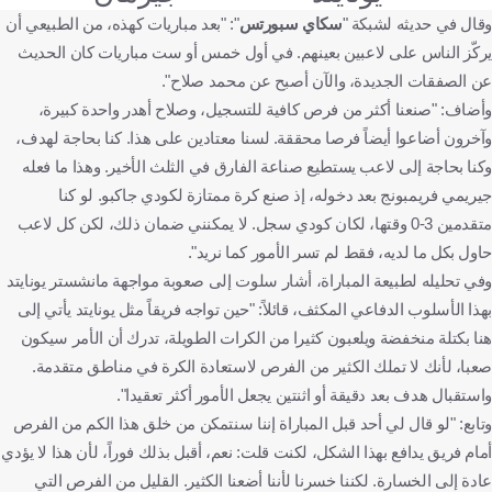
وقال في حديثه لشبكة "
سكاي سبورتس
": "بعد مباريات كهذه، من الطبيعي أن
يركّز الناس على لاعبين بعينهم. في أول خمس أو ست مباريات كان الحديث
عن الصفقات الجديدة، والآن أصبح عن محمد صلاح".
وأضاف: "صنعنا أكثر من فرص كافية للتسجيل، وصلاح أهدر واحدة كبيرة،
وآخرون أضاعوا أيضاً فرصا محققة. لسنا معتادين على هذا. كنا بحاجة لهدف،
وكنا بحاجة إلى لاعب يستطيع صناعة الفارق في الثلث الأخير. وهذا ما فعله
جيريمي فريمبونج بعد دخوله، إذ صنع كرة ممتازة لكودي جاكبو. لو كنا
متقدمين 3-0 وقتها، لكان كودي سجل. لا يمكنني ضمان ذلك، لكن كل لاعب
حاول بكل ما لديه، فقط لم تسر الأمور كما نريد".
وفي تحليله لطبيعة المباراة، أشار سلوت إلى صعوبة مواجهة مانشستر يونايتد
بهذا الأسلوب الدفاعي المكثف، قائلاً: "حين تواجه فريقاً مثل يونايتد يأتي إلى
هنا بكتلة منخفضة ويلعبون كثيرا من الكرات الطويلة، تدرك أن الأمر سيكون
صعبا، لأنك لا تملك الكثير من الفرص لاستعادة الكرة في مناطق متقدمة.
واستقبال هدف بعد دقيقة أو اثنتين يجعل الأمور أكثر تعقيدا".
وتابع: "لو قال لي أحد قبل المباراة إننا سنتمكن من خلق هذا الكم من الفرص
أمام فريق يدافع بهذا الشكل، لكنت قلت: نعم، أقبل بذلك فوراً، لأن هذا لا يؤدي
عادة إلى الخسارة. لكننا خسرنا لأننا أضعنا الكثير. القليل من الفرص التي