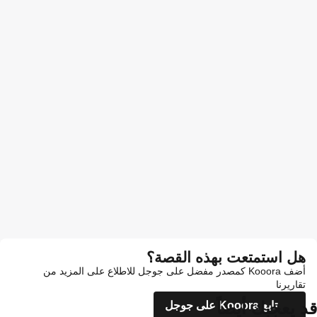
هل استمتعت بهذه القصة؟
أضف Kooora كمصدر مفضل على جوجل للاطلاع على المزيد من
تقاريرنا
قد يعجبك أيضاً
تابع Kooora على جوجل