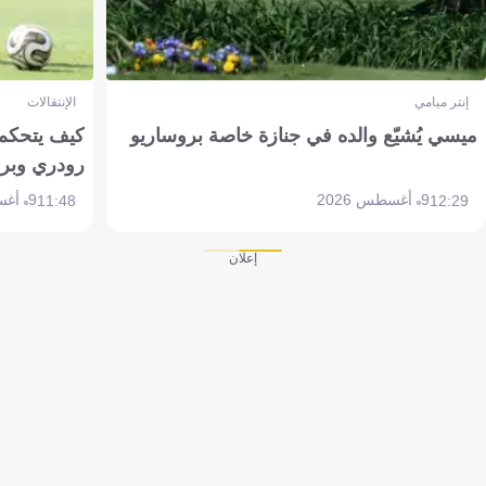
إنتر ميامي
الإنتقالات
ميسي يُشيّع والده في جنازة خاصة بروساريو
كيف يتحكم 
رودري وبر
9 أغسطس 2026
9 أغسطس 2026
11:48
12:29
إعلان