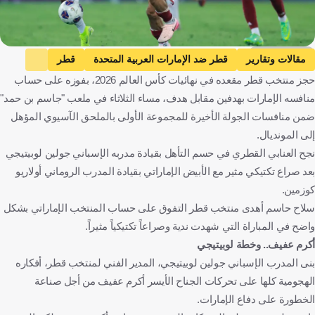
Getty Images
مقالات وتقارير
قطر ضد الإمارات العربية المتحدة
قطر
حجز منتخب قطر مقعده في نهائيات كأس العالم 2026، بفوزه على حساب
الإمارات العربية المتحدة
التصفيات المؤهلة لكأس العالم - آسيا
منافسه الإمارات بهدفين مقابل هدف، مساء الثلاثاء في ملعب "جاسم بن حمد"
قطر
الإمارات العربية المتحدة
كرة قدم
ضمن منافسات الجولة الأخيرة للمجموعة الأولى بالملحق الآسيوي المؤهل
إلى المونديال.
نجح العنابي القطري في حسم التأهل بقيادة مدربه الإسباني جولين لوبيتيجي
بعد صراع تكتيكي مثير مع الأبيض الإماراتي بقيادة المدرب الروماني أولاريو
كوزمين.
سلاح حاسم أهدى منتخب قطر التفوق على حساب المنتخب الإماراتي بشكل
واضح في المباراة التي شهدت ندية وصراعاً تكتيكياً مثيراً.
أكرم عفيف.. وخطة لوبيتيجي
بنى المدرب الإسباني جولين لوبيتيجي، المدير الفني لمنتخب قطر، أفكاره
الهجومية كلها على تحركات الجناح الأيسر أكرم عفيف من أجل صناعة
الخطورة على دفاع الإمارات.