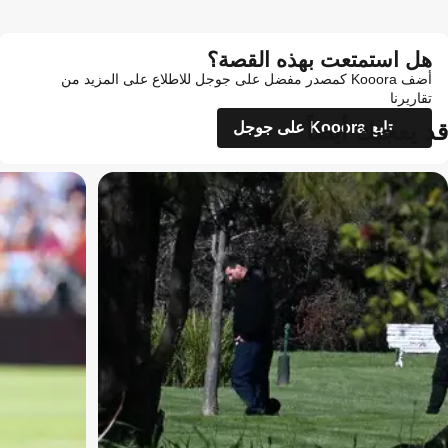
هل استمتعت بهذه القصة؟
أضف Kooora كمصدر مفضل على جوجل للاطلاع على المزيد من
تقاريرنا
قد يعجبك أيضاً
تابع Kooora على جوجل