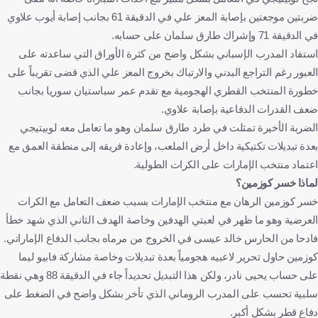
ضربتين موجعتين بإصابة المعز علي في الدقيقة 61 بجانب إصابة أيوب علاوي
في الدقيقة 71 وإشراك طارق سلمان على حسابه.
استفاد المدرب الإسباني بشكل واضح من كثرة الأوراق التي ساعدته على
العبور رغم التراجع البدني والارتباك بخروج المعز علي الذي قضى تقريباً على
خطورة المنتخب القطري الهجومية مع تقدم عمر سباستيان سوريا بجانب
ضعف القدرات الدفاعية بإصابة علاوي.
الضربة الأخيرة تمثلت في طرد طارق سلمان وهو ما تعامل معه لوبيتيجي
بعدة تبديلات تكتيكية داخل أرض الملعب، وإعادة فريقه إلى منطقة العمق مع
اعتماد منتخب الإمارات على الكرات الطولية.
لماذا خسر كوزمين؟
خسر كوزمين الرهان مع منتخب الإمارات بسبب ضعف التعامل مع الكرات
العرضية وهو ما ظهر في لعبتي الهدفين وخاصة الهدف الثاني الذي شهد خطأ
فادحا من الحارس خالد عيسى في الخروج من مرماه بجانب الدفاع الإماراتي.
كوزمين حاول تحرير لاعبيه هجومياً بعدة تبديلات وخاصة مشاركة فابيو ليما
على حساب يحيى نادر، ولكن هذا التبديل تحديداً جاء في الدقيقة 88 وهي نقطة
سلبية تحسب على المدرب الروماني الذي تأخر بشكل واضح في الضغط على
دفاع قطر بشكل أكبر.