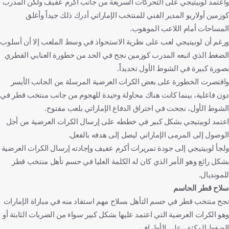
واعتمد لوبيتيجي على التحركات السريعة من جانب أكرم عفيف ولكن المدرب
كوزمين أولاريو المدير الفني للمنتخب الإماراتي أدرك ذلك جيداً وأغلق
المساحات أمام اللاعب الموهوب.
ورغم أن لوبيتيجي لعب على نظرية الاستحواذ في وسط الملعب إلا أن أسلوب
الضغط الذي اتبعه المدرب كوزمين نجح في الحد من خطورة العنابي القطري
بصورة كبيرة في الشوط الأول تحديداً.
واقتصرت الخطورة على بعض الكرات العرضية المرسلة من الجانب الأيسر
دون فاعلية، بينما كانت هناك محاولة وحيدة للهجوم من جانب منتخب قطر في
الشوط الأول، نجحت في اختراق الدفاع الإماراتي بلعب مفتوح.
اعتمد لوبيتيجي بشكل كبير في خططه على إرسال الكرات العرضية من أجل
الوصول إلى المرمى الإماراتي ليصل إلى هدفه بالفعل.
ولجأ لوبيتيجي إلى جودة تمريرات أكرم عفيف وإجادته إرسال الكرات العرضية
بشكل رائع وهو الأمر الذي كان له الكلمة العليا في حسم تأهل منتخب قطر
للمونديال.
سلاح قطر الحاسم
نجح منتخب قطر في حسم التأهل بسلاح مهم استفاد منه في مباراة الإمارات
وهو الكرات العرضية التي اعتمد عليها بشكل كبير سواء من الضربات الثابتة أو
الضغط المكثف على الأطراف.