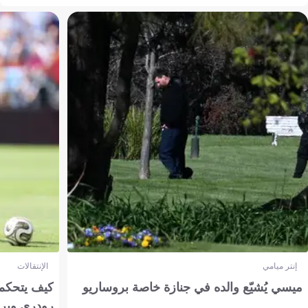
إنتر ميامي
الإنتقالات
ميسي يُشيّع والده في جنازة خاصة بروساريو
كيف يتحكم 
رودري وبر