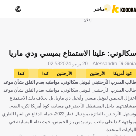
مباشر
إعلان
سكالوني: علينا الاستمتاع بميسي ودي ماريا
Alessandro Di Gioia
20 يونيو 2024
02:58
كوبا أمريكا
الأرجنتين
الأرجنتين
كندا
كندا
طالب المدرب الأرجنتيني ليونيل سكالوني، مواطنيه بعدم القلق بشأن موعد
ليونيل سكالوني
ليونيل ميسي
أنخيل دي ماريا
كرة قدم
طالب المدرب الأرجنتيني ليونيل سكالوني، مواطنيه بعدم القلق بشأن موعد
اعتزال النجمين ليونيل ميسي وأنخيل دي ماريا، بل بخلاف ذلك الاستمتاع
بمشاهدتهما داخل المستطيل الأخضر في مسابقة كوبا أمريكا لكرة القدم.
وتستهل الأرجنتين، الفائزة بمونديال قطر 2022، حملة الدفاع عن لقبها القاري
بمواجهة كندا على ملعب مرسيدس بنز الخميس، حيث تقام المسابقة في
الولايات المتحدة.