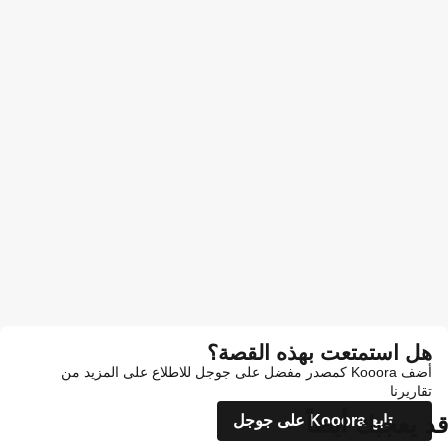
هل استمتعت بهذه القصة؟
أضف Kooora كمصدر مفضل على جوجل للاطلاع على المزيد من
تقاريرنا
قد يعجبك أيضاً
تابع Kooora على جوجل