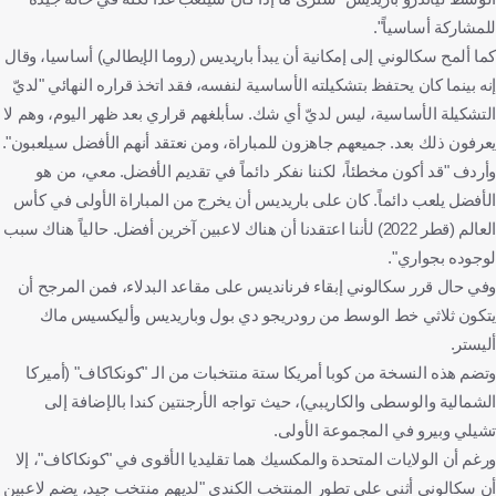
للمشاركة أساسياً".
كما ألمح سكالوني إلى إمكانية أن يبدأ باريديس (روما الإيطالي) أساسيا، وقال
إنه بينما كان يحتفظ بتشكيلته الأساسية لنفسه، فقد اتخذ قراره النهائي "لديّ
التشكيلة الأساسية، ليس لديّ أي شك. سأبلغهم قراري بعد ظهر اليوم، وهم لا
يعرفون ذلك بعد. جميعهم جاهزون للمباراة، ومن نعتقد أنهم الأفضل سيلعبون".
وأردف "قد أكون مخطئاً، لكننا نفكر دائماً في تقديم الأفضل. معي، من هو
الأفضل يلعب دائماً. كان على باريديس أن يخرج من المباراة الأولى في كأس
العالم (قطر 2022) لأننا اعتقدنا أن هناك لاعبين آخرين أفضل. حالياً هناك سبب
لوجوده بجواري".
وفي حال قرر سكالوني إبقاء فرنانديس على مقاعد البدلاء، فمن المرجح أن
يتكون ثلاثي خط الوسط من رودريجو دي بول وباريديس وأليكسيس ماك
أليستر.
وتضم هذه النسخة من كوبا أمريكا ستة منتخبات من الـ "كونكاكاف" (أميركا
الشمالية والوسطى والكاريبي)، حيث تواجه الأرجنتين كندا بالإضافة إلى
تشيلي وبيرو في المجموعة الأولى.
ورغم أن الولايات المتحدة والمكسيك هما تقليديا الأقوى في "كونكاكاف"، إلا
أن سكالوني أثنى على تطور المنتخب الكندي "لديهم منتخب جيد، يضم لاعبين