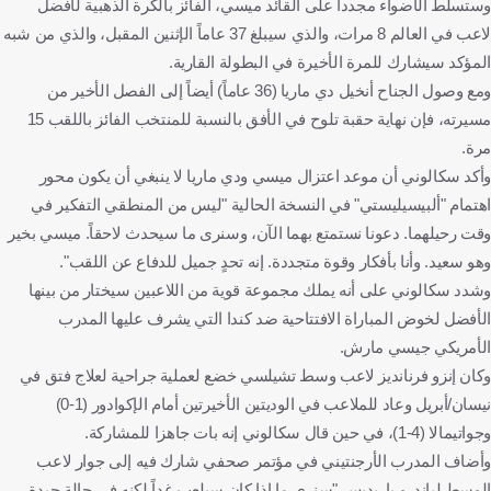
وستسلط الأضواء مجدداً على القائد ميسي، الفائز بالكرة الذهبية لأفضل
لاعب في العالم 8 مرات، والذي سيبلغ 37 عاماً الإثنين المقبل، والذي من شبه
المؤكد سيشارك للمرة الأخيرة في البطولة القارية.
ومع وصول الجناح أنخيل دي ماريا (36 عاماً) أيضاً إلى الفصل الأخير من
مسيرته، فإن نهاية حقبة تلوح في الأفق بالنسبة للمنتخب الفائز باللقب 15
مرة.
وأكد سكالوني أن موعد اعتزال ميسي ودي ماريا لا ينبغي أن يكون محور
اهتمام "ألبيسيليستي" في النسخة الحالية "ليس من المنطقي التفكير في
وقت رحيلهما. دعونا نستمتع بهما الآن، وسنرى ما سيحدث لاحقاً. ميسي بخير
وهو سعيد. وأنا بأفكار وقوة متجددة. إنه تحدٍ جميل للدفاع عن اللقب".
وشدد سكالوني على أنه يملك مجموعة قوية من اللاعبين سيختار من بينها
الأفضل لخوض المباراة الافتتاحية ضد كندا التي يشرف عليها المدرب
الأمريكي جيسي مارش.
وكان إنزو فرنانديز لاعب وسط تشيلسي خضع لعملية جراحية لعلاج فتق في
نيسان/أبريل وعاد للملاعب في الوديتين الأخيرتين أمام الإكوادور (1-0)
وجواتيمالا (4-1)، في حين قال سكالوني إنه بات جاهزا للمشاركة.
وأضاف المدرب الأرجنتيني في مؤتمر صحفي شارك فيه إلى جوار لاعب
الوسط لياندرو باريديس "سنرى ما إذا كان سيلعب غداً لكنه في حالة جيدة