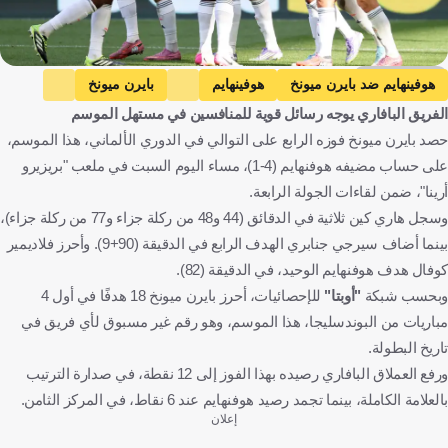
Getty Images
هوفينهايم ضد بايرن ميونخ
هوفينهايم
بايرن ميونخ
الفريق البافاري يوجه رسائل قوية للمنافسين في مستهل الموسم
الدوري الألماني
ألمانيا
كرة قدم
حصد بايرن ميونخ فوزه الرابع على التوالي في الدوري الألماني، هذا الموسم،
على حساب مضيفه هوفنهايم (4-1)، مساء اليوم السبت في ملعب "بريزيرو
أرينا"، ضمن لقاءات الجولة الرابعة.
وسجل هاري كين ثلاثية في الدقائق (44 و48 من ركلة جزاء و77 من ركلة جزاء)،
بينما أضاف سيرجي جنابري الهدف الرابع في الدقيقة (90+9). وأحرز فلاديمير
كوفال هدف هوفنهايم الوحيد، في الدقيقة (82).
وبحسب شبكة
"أوبتا"
للإحصائيات، أحرز بايرن ميونخ 18 هدفًا في أول 4
مباريات من البوندسليجا، هذا الموسم، وهو رقم غير مسبوق لأي فريق في
تاريخ البطولة.
ورفع العملاق البافاري رصيده بهذا الفوز إلى 12 نقطة، في صدارة الترتيب
بالعلامة الكاملة، بينما تجمد رصيد هوفنهايم عند 6 نقاط، في المركز الثامن.
إعلان