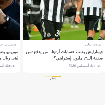
مقالات وتقارير
فينيسيوس جون
جيمارايش يقلب حسابات أرتيتا.. من يدفع ثمن
مورينيو يض
صفقة الـ75 مليون إسترليني؟
يُبنى ريال 
8 أغسطس 2026
8 أغسطس 2026
05:49
09:40
إعلان