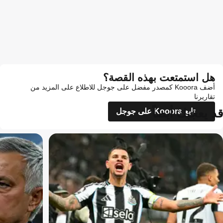
هل استمتعت بهذه القصة؟
أضف Kooora كمصدر مفضل على جوجل للاطلاع على المزيد من
تقاريرنا
قد يعجبك أيضاً
تابع Kooora على جوجل