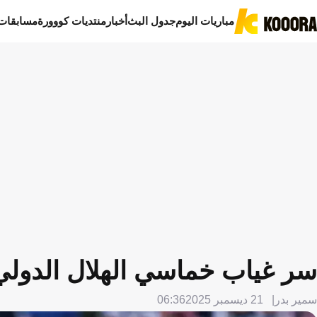
مباريات اليوم
جدول البث
أخبار
منتديات كووورة
مسابقات
سر غياب خماسي الهلال الدولي 
سمير بدر
21 ديسمبر 2025
06:36