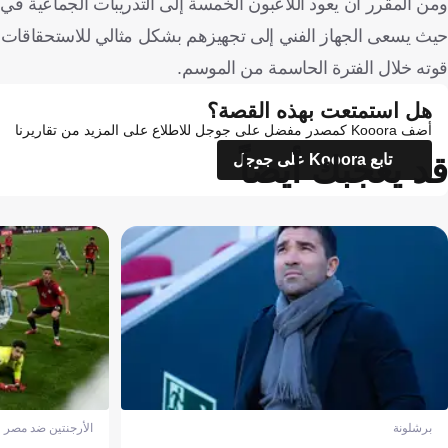
ومن المقرر أن يعود اللاعبون الخمسة إلى التدريبات الجماعية في مقر
حيث يسعى الجهاز الفني إلى تجهيزهم بشكل مثالي للاستحقاقات ال
قوته خلال الفترة الحاسمة من الموسم.
هل استمتعت بهذه القصة؟
أضف Kooora كمصدر مفضل على جوجل للاطلاع على المزيد من تقاريرنا
قد يعجبك أيضاً
تابع Kooora على جوجل
برشلونة
الأرجنتين ضد مصر