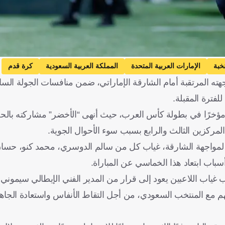
خبة
الإمارات العربية المتحدة
المملكة العربية السعودية
كرة قدم
هته المرتقبة أمام الشارقة الإماراتي، ضمن منافسات الجولة ال
لفترة المقبلة.
ؤخرًا في بطولة كأس العرب، حيث أنهى “الأخضر” مشاركته بال
المركزين الثالث والرابع بسبب سوء الأحوال الجوية.
ا لمواجهة الشارقة، غياب كل من سالم الدوسري، محمد كنو، حسان
سباب ابتعاد هذا الخماسي عن المباراة.
اب اللاعبين يعود إلى قرار من المدير الفني الإيطالي سيموني 
دة 3 أيام عقب نهاية مشاركتهم مع المنتخب السعودي، من أجل التقاط الأنفاس واستعادة ال