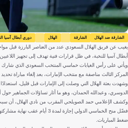
Getty Images
الشارقة ضد الهلال
الشارقة
الهلال
دوري أبطال آسيا الن
يغيب عن فريق الهلال السعودي عدد من العناصر البارزة قبل مواج
أبطال آسيا للنخبة، في ظل قرارات فنية تهدف إلى تجهيز اللاعبين ل
ويأتي على رأس الغيابات خماسي المنتخب السعودي الذي شارك م
المركز الثالث مناصفة مع منتخب الإمارات، بعد إلغاء مباراة تحديد 
وشهدت بعثة الهلال التي وصلت إلى الإمارات قبل قليل، استعدادً
الدوسري، وعبدالله الحمدان، وهو ما أثار تساؤلات الجماهير حول أ
وكشف الإعلامي حمد الصويلحي المقرب من نادي الهلال، أن سبب غي
فضّل منح الخماسي الدولي إجازة لم
ضغط المباريات.