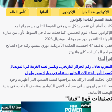
Getty Images
الإكوادور ضد ألمانيا
الإكوادور
ألمانيا
كأس العالم
تقنية الفيديو أنقذت الإكوادور
ألمانيا ضد باراجواي
ليروي ساني
الإكوادور
ألمانيا
كادت ألمانيا أن تتقدم بشكل سريع في الشوط الثاني من مباراتها مع
الولايات المتحدة
كرة قدم
الإكوادور، مساء اليوم الخميس، كما فعلت تمامًا في الشوط الأول من مباراة
الجولة الثالثة من دور مجموعات مونديال 2026.
ففي الدقيقة 47 احتسبت الحكمة الأمريكية، توري بينسو، ركلة جزاء لصالح
مهاجم الماكينات، كاي هافيرتز.
اقرأ أيضًا
المغرب يعادل رقم الجزائر التاريخي.. ويكسر لعنته الغريبة في المونديال
حُسم الأمر.. احتفالات المثليين ستقام في مباراة مصر وإيران
لكن الحكمة ألغت الركلة بعد مراجعتها لتقنية الفيديو، التي أظهرت وجود
مخالفة من ليروي ساني ضد أحد لاعبي الإكوادور بمنتصف الملعب، في بداية
الهجمة الألمانية.
تصنيفات قوة "فيفا"
الهجوم
صناعة اللعب