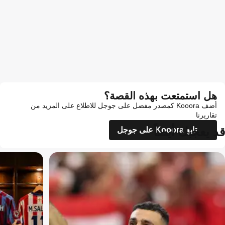
هل استمتعت بهذه القصة؟
أضف Kooora كمصدر مفضل على جوجل للاطلاع على المزيد من
تقاريرنا
قد يعجبك أيضاً
تابع Kooora على جوجل