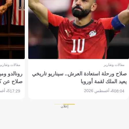
مقالات وتقارير
مقالات وتقارير
صلاح ورحلة استعادة العرش.. سيناريو تاريخي
رونالدو وم
يعيد الملك لقمة أوروبا
صلاح عن ك
6 أغسطس 2026
5 أغسطس 2026
17:29
08:04
إعلان