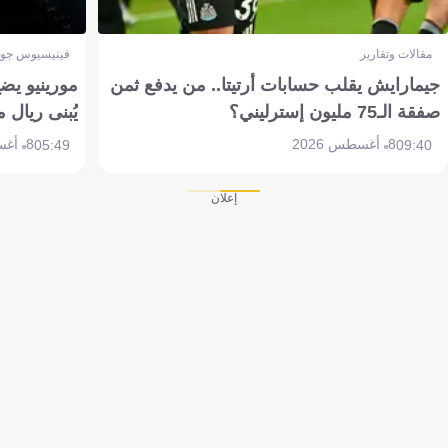
مقالات وتقارير
فينيسيوس جون
جيمارايش يقلب حسابات أرتيتا.. من يدفع ثمن
مورينيو يض
صفقة الـ75 مليون إسترليني؟
يُبنى ريال 
8 أغسطس 2026
8 أغسطس 2026
05:49
09:40
إعلان