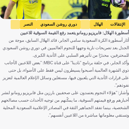
AFP
الإنتقالات
الهلال
دوري روشن السعودي
النصر
أسطورة الهلال: فابريزيو رومانو يتعمد رفع القيمة السوقية للاعبين
الاتحاد
كريستيانو رونالدو
كريم بنزيما
أثار أسطورة الكرة السعودية سامي الجابر، قائد الهلال السابق، موجة من
المملكة العربية السعودية
البرتغال
فرنسا
كرة قدم
الجدل بعد تصريحات نارية وجهها للنجوم العالميين في دوري روشن السعودي
للمحترفين، محذرًا من تأثيرهم السلبي على الأندية الكبرى.
وأكد الجابر، في حلقة برنامج "نادينا" على قناة MBC: "بعض اللاعبين الأجانب
ذوي الشهرة العالمية أصبحوا يسيطرون ليس فقط على الأضواء، بل حتى
على قرارات الأندية التي يلعبون فيها، مستغلين وسائل الإعلام العالمية لتعزيز
نفوذهم".
وأشار: "هؤلاء النجوم يعتمدون على صحفيين بارزين مثل فابريزيو رومانو لنشر
أخبارهم ورفع قيمتهم السوقية، ما يمكّنهم من توجيه الأحداث حسب مصالحهم
الشخصية، بينما تفقد الجماهير الثقة في المصادر الإعلامية السعودية المحلية
وتستقي معلوماتها مباشرة من اللاعبين أنفسهم".