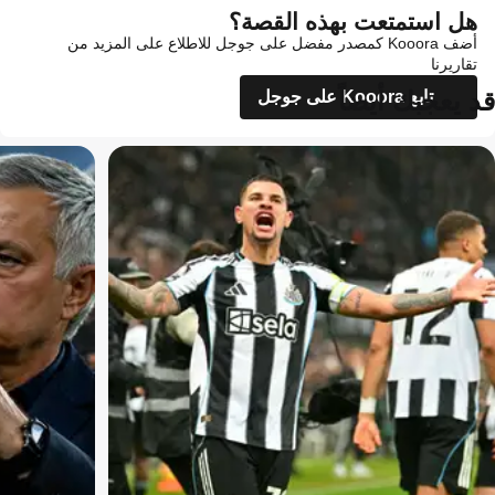
هل استمتعت بهذه القصة؟
أضف Kooora كمصدر مفضل على جوجل للاطلاع على المزيد من
تقاريرنا
قد يعجبك أيضاً
تابع Kooora على جوجل