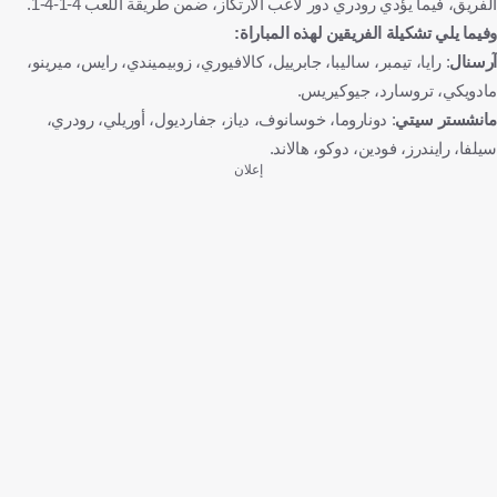
الفريق، فيما يؤدي رودري دور لاعب الارتكاز، ضمن طريقة اللعب 4-1-4-1.
وفيما يلي تشكيلة الفريقين لهذه المباراة:
آرسنال
: رايا، تيمبر، ساليبا، جابرييل، كالافيوري، زوبيميندي، رايس، ميرينو،
مادويكي، تروسارد، جيوكيريس.
مانشستر سيتي
: دوناروما، خوسانوف، دياز، جفارديول، أوريلي، رودري،
سيلفا، رايندرز، فودين، دوكو، هالاند.
إعلان