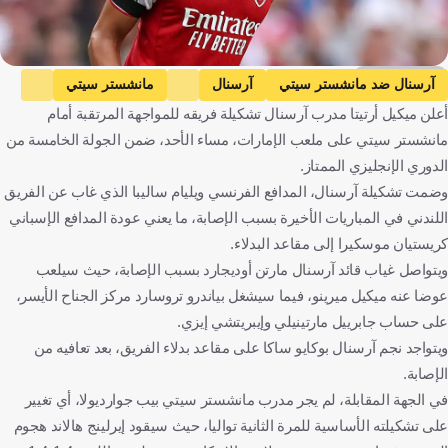
Getty Images
آرسنال ضد مانشستر سيتي
آرسنال
مانشستر سيتي
أعلن ميكيل أرتيتا مدرب آرسنال تشكيلة فريقه للمواجهة المرتقبة أمام
الدوري الإنجليزي الممتاز
إنجلترا
كرة قدم
مانشستر سيتي على ملعب الإمارات، مساء الأحد، ضمن الجولة الخامسة من
الدوري الإنجليزي الممتاز.
وضمت تشكيلة آرسنال، المدافع الفرنسي ويليام ساليبا الذي غاب عن الفريق
اللندني في المباريات الأخيرة بسبب الإصابة، ما يعني عودة المدافع الإسباني
كريستيان موسكيرا إلى مقاعد البدلاء.
ويتواصل غياب قائد آرسنال مارتن أوديجارد بسبب الإصابة، حيث سيلعب
عوضا عنه ميكيل ميرينو، فيما سيشغل بياندرو تروسارد مركز الجناح الأيسر،
على حساب جابرييل مارتينيلي وإيبريتشي إيزي.
ويتواجد نجم آرسنال بوكايو ساكا على مقاعد بدلاء الفريق، بعد تعافيه من
الإصابة.
في الجهة المقابلة، لم يجر مدرب مانشستر سيتي بيب جوارديولا، أي تغيير
على تشكيلته الأساسية للمرة الثانية تواليا، حيث سيقود إيرلينج هالاند هجوم