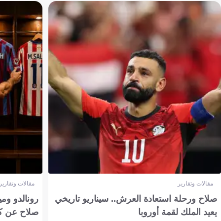
مقالات وتقارير
مقالات وتقارير
صلاح ورحلة استعادة العرش.. سيناريو تاريخي
رونالدو وم
يعيد الملك لقمة أوروبا
صلاح عن ك