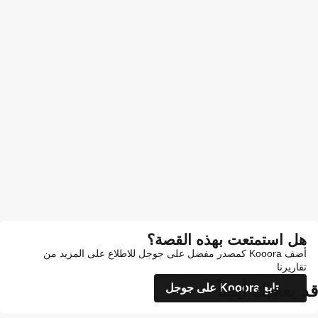
هل استمتعت بهذه القصة؟
أضف Kooora كمصدر مفضل على جوجل للاطلاع على المزيد من
تقاريرنا
قد يعجبك أيضاً
تابع Kooora على جوجل