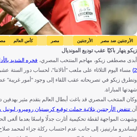
Getty Images
الأرجنتين ضد مصر
الأرجنتين
مصر
كأس العالم
مصط
زيكو ينهار باكيًا عقب توديع المونديال
أبدى مصطفى زيكو، مهاجم المنتخب المصري،
2)
مساء اليوم الثلاثاء على ملعب "أتالانتا"، لحساب دور الستة عشر من
وتطرق زيكو في تصريحاته عقب اللقاء إلى وجود "أمور غريبة" عطل
شهدتها المباراة.
أن
تنتفض الأرجنتين بثلاثية حملت توقيع كريستيان روميرو، ليونيل م
وشهدت المواجهة لقطة تحكيمية أثارت جدلًا واسعًا بعدما ألغى ال
ليساندرو مارتينيز، إلى جانب عدم احتساب ركلة جزاء لمحمد صلاح