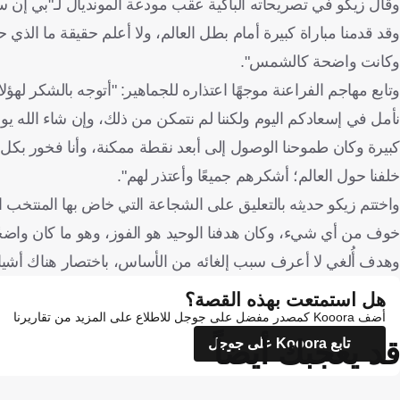
وقال زيكو في تصريحاته الباكية عقب مودعة المونديال لـ"بي إن سب
وقد قدمنا مباراة كبيرة أمام بطل العالم، ولا أعلم حقيقة ما الذي 
وكانت واضحة كالشمس".
وتابع مهاجم الفراعنة موجهًا اعتذاره للجماهير: "أتوجه بالشكر له
نأمل في إسعادكم اليوم ولكننا لم نتمكن من ذلك، وإن شاء الله يوف
كبيرة وكان طموحنا الوصول إلى أبعد نقطة ممكنة، وأنا فخور ب
خلفنا حول العالم؛ أشكرهم جميعًا وأعتذر لهم".
واختتم زيكو حديثه بالتعليق على الشجاعة التي خاض بها المنتخب المص
خوف من أي شيء، وكان هدفنا الوحيد هو الفوز، وهو ما كان واضحً
وهدف أُلغي لا أعرف سبب إلغائه من الأساس، باختصار هناك أشياء
هل استمتعت بهذه القصة؟
أضف Kooora كمصدر مفضل على جوجل للاطلاع على المزيد من تقاريرنا
قد يعجبك أيضاً
تابع Kooora على جوجل