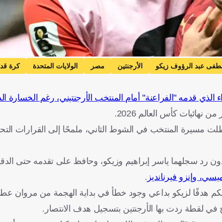
فى عبد الرؤوف زيكو
الأرجنتين
مصر
الولايات المتحدة
كرة قد
 نهائيات كأس العالم 2026.
ت مسيرة المنتخب في الشوط الثاني، ملمحًا إلى القرارات التحك
يسي، وإنزو فيرنانديز
.
حكم هدفًا لزيكو بداعي وجود خطأ في بداية الهجمة من مروان عطي
 في لقطة ردت بها الأرجنتين بتسجيل هدف الانتصار.