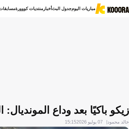
مباريات اليوم
جدول البث
أخبار
منتديات كووورة
مسابقات
زيكو باكيًا بعد وداع المونديال:
خالد محمود
07 يوليو 2026
15:15