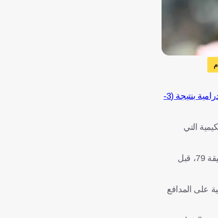
م
فخره الشديد بالأداء الذي قدمه "الفراعنة" أمام المنتخب الأرجنتيني، رغم الخسارة الدرامية بنتيجة (3-
يمية التي
وكان المنتخب المصري قد باغت أبطال العالم بتقدم مثير بهدفين دون رد سجلهما ياسر إبراهيم وزيكو، وحافظ على تقدمه حتى الدقيقة 79، قبل
ة على المدافع