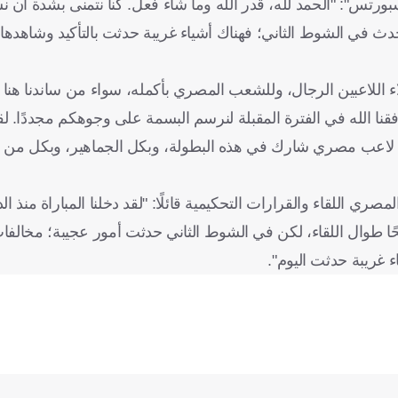
ورتس": "الحمد لله، قدر الله وما شاء فعل. كنا نتمنى بشدة أن ن
حدث في الشوط الثاني؛ فهناك أشياء غريبة حدثت بالتأكيد وشاهدها ا
ؤلاء اللاعبين الرجال، وللشعب المصري بأكمله، سواء من ساندنا هنا
قنا الله في الفترة المقبلة لنرسم البسمة على وجوهكم مجددًا. لق
كل لاعب مصري شارك في هذه البطولة، وبكل الجماهير، وبكل من
ري اللقاء والقرارات التحكيمية قائلًا: "لقد دخلنا المباراة منذ ال
ا طوال اللقاء، لكن في الشوط الثاني حدثت أمور عجيبة؛ مخالفا
 غريبة حدثت اليوم".