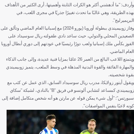
وأردف: "ما أدهشني أكثر هو الكرات الثابتة وأهميتها، أرى الكثير من الأهداف
بهذه الطريقة، وهي غالبًا ما تحدث تغييرًا جذريًا في مجرى اللعب، في
البريميرليج".
وفاز زوبيميندي ببطولة أوروبا (يورو 2024) مع إسبانيا العام الماضي وتألق على
الصعيدين المحلي والدولي، حيث ساعد نادي طفولته ريال سوسيداد على
الفوز بكأس ملك إسبانيا ولعب دورًا رئيسيًا في عودتهم إلى دوري أبطال أوروبا
العام الماضي.
ويتمتع اللاعب البالغ من العمر 26 عامًا بمزايا فنية عديدة، وإلى جانب الذكاء
والمهارة الفائقة والقوة البدنية المذهلة في وسط الملعب، يتميز زوبيميندي
بقوة شخصيته.
ويقول أيتور زولايكا، مدرب ريال سوسيداد السابق، الذي عمل عن كثب مع
زوبيميندي كمساعد لتشابي ألونسو في فريق "B" بالنادي، لشبكة "سكاي
سبورتس": "أول شيء يمكن قوله عن مارتن هو أنه شخص متكامل إضافة إلى
كونه لاعبًا بنفس المواصفات".