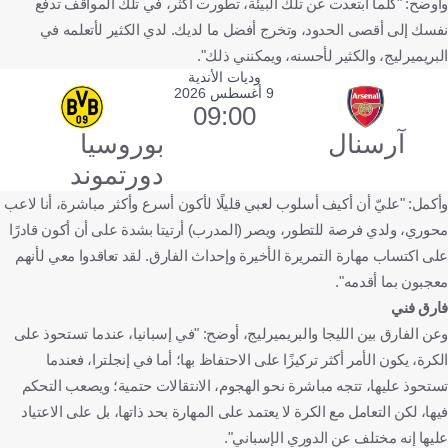
وأوضح: "كلما ابتعدت عن تلك البيئة، تطورت أكثر، في تلك المواقف تدفع
نفسك إلى أقصى الحدود، وتخرج أفضل ما لديك. لدي الكثير لأتعلمه في
البريميرليج، والكثير لأحسنه، ويمكنني ذلك".
وديات الأندية
9 أغسطس 2026
09:00
آرسنال
بوروسيا
دورتموند
وأكمل: "عليّ أن أكيف أسلوب لعبي قليلًا لأكون أسرع وأكثر مباشرة، أنا لاعب
محوري، ولدي فرصة للتطور، ويصر (المدرب) أرتيتا بشدة على أن أكون قادرًا
على اكتساب مهارة التمريرة الأخيرة وإحداث الفارق. لقد تعاقدوا معي لأنهم
معجبون بما أقدمه".
فارق فني
وعن الفارق بين الليجا والبريميرليج، أوضح: "في إسبانيا، عندما تستحوذ على
الكرة، يكون الأمر أكثر تركيزًا على الاحتفاظ بها؛ أما في إنجلترا، فعندما
تستحوذ عليها، تتجه مباشرة نحو الهجوم، الانتقالات حتمية؛ ويصعب التحكم
فيها، لكن التعامل مع الكرة لا يعتمد على المهارة بحد ذاتها، بل على الاعتياد
عليها إنه مختلف عن الدوري الإسباني".