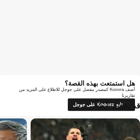
هل استمتعت بهذه القصة؟
أضف Kooora كمصدر مفضل على جوجل للاطلاع على المزيد من
تقاريرنا
قد يعجبك أيضاً
تابع Kooora على جوجل