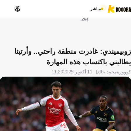
مباشر
إعلان
زوبيميندي: غادرت منطقة راحتي.. وأرتيتا
يطالبني باكتساب هذه المهارة
كووورة
محمد خالد
11 أكتوبر 2025
11:20