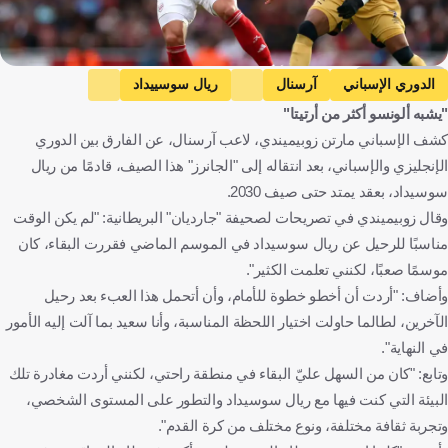
Getty Images
الدوري الإسباني
آرسنال
ريال سوسييداد
"يشبه ألونسو أكثر من أرتيتا"
مارتن زوبيميندي
الدوري الإنجليزي الممتاز
إسبانيا
إنجلترا
كشف الإسباني مارتن زوبيميندي، لاعب آرسنال، عن الفارق بين الدوري
كرة قدم
الإنجليزي والإسباني، بعد انتقاله إلى "الجانرز" هذا الصيف، قادمًا من ريال
سوسيداد، بعقد يمتد حتى صيف 2030.
وقال زوبيميندي في تصريحات لصحيفة "جارديان" البريطانية: "لم يكن الوقت
مناسبًا للرحيل عن ريال سوسيداد في الموسم الماضي فقررت البقاء، كان
موسمًا صعبًا، لكنني تعلمت الكثير".
وأضاف: "أردت أن أخطو خطوة للأمام، وأن أتحمل هذا العبء بعد رحيل
الآخرين، لطالما حاولت اختيار اللحظة المناسبة، وأنا سعيد بما آلت إليه الأمور
في النهاية".
وتابع: "كان من السهل عليّ البقاء في منطقة راحتي، لكنني أردت مغادرة تلك
البيئة التي كنت فيها مع ريال سوسيداد والتطور على المستوى الشخصي،
وتجربة ثقافة مختلفة، ونوع مختلف من كرة القدم".