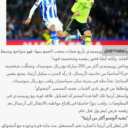
Getty Images
وأضاف: "يتمتع زوبيميندي بأربع صفات يصعب الجمع بينها، فهو متواضع وبسيط
للغاية، ولكنه أيضًا فخور بنفسه وشخصيته قوية".
وخاض زوبيميندي أكثر من 200 مباراة مع ريال سوسيداد، وشكّلت شخصيته
جزءًا أساسيًا من جاذبيته لآرسنال، إذ رآه المدرب ميكيل أرتيتا، يتمتع بنفس
المبادئ: نشأ مثله في مدينة سان سيباستيان ولعب مع ريال سوسيداد،
وانطلقا من فريق نادي الشباب نفسه المسمى "أنتيجوكو".
واستغل أرتيتا تلك القاعدة المشتركة لتشكيل علاقة قوية مع زوبيميندي في
المفاوضات، ولعب دورًا حاسمًا في إقناع مواطنه بالانتقال إلى آرسنال بعد
رفضه عرض ليفربول قبل عام.
"يشبه ألونسو أكثر من أرتيتا"
كان يُنظر إلى أرتيتا باعتباره نجم المستقبل منذ بداية فترة وجوده مع أنتيجوكو،