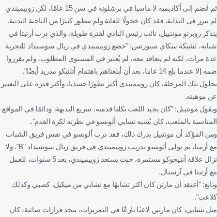
ثم انضم إلى أكاديمية لا ماسيا في برشلونة في سن 15 عامًا، لكن زوبيميندي
لم يبرز في البداية، فقد كان خجولًا للغاية ولم يتطور كثيرًا من الناحية البدنية.
يتذكر روبرتو مونتييل، نائب رئيس النادي لفترة طويلة، والذي درب أرتيتا في
شبابه، لشبكة سكاي سبورتس: "خضع زوبيميندي في ريال سوسيداد للتجربة
عدة مرات، لكنه لم يتعاقد معه، لم يُعتبر في المستوى المطلوب، ولم يقرروا
ضمه إلا عندما بلغ 14 عاما، بعد أن أبلغناهم باهتمام أتلتيكو مدريد أيضًا".
بحلول تلك المرحلة، كان زوبيميندي أكثر تطورًا جسديا، وأكثر قدرة على التعبير
عن موهبته.
ويقول مونتييل: "كان يجيد اللعب بكلتا قدميه، سريع البديهة، ودائمًا في المواقع
المناسبة بالملعب، كان يُشبه تشابي ألونسو في نظرته لكرة القدم".
ومن المؤكد أن مونتييل يدرك ذلك، فقد درب ألونسو في نفس فريق الشباب
مع أرتيتا، ثم تولى ألونسو تدريب زوبيميندي في فريق ريال سوسيداد "B". ولا
تزال علاقة أنتيجوكو مستمرة، حيث يستعد زوبيميندي، بعد 5 سنوات، للعمل
مع أرتيتا في آرسنال.
وتابع: "أعتقد أن مارتن كان أكثر تشابهًا مع تشابي من ميكيل، كصبي وكذلك
كلاعب".
مثل تشابي، كان مارتين لاعبًا بارعًا في التمريرات، يتخذ قرارات صائبة، كان