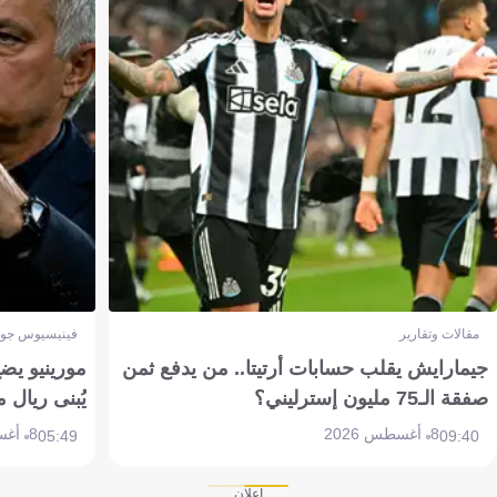
مقالات وتقارير
فينيسيوس جون
جيمارايش يقلب حسابات أرتيتا.. من يدفع ثمن
مورينيو يض
صفقة الـ75 مليون إسترليني؟
يُبنى ريال 
8 أغسطس 2026
8 أغسطس 2026
05:49
09:40
إعلان