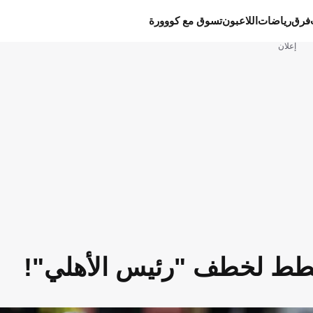
فرق
رياضات
اللاعبون
تسوق مع كووورة
إعلان
 يخطط لخطف "رئيس الأهلي"!