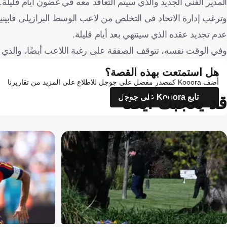
المدير الفني الجديد والذي سيتم التعاقد معه في غضون أيام قليلة.
وترغب إدارة الاتحاد في التخلص من لاعب الوسط البرازيلي فابين
عدم تجديد عقده الذي سينتهي بعد أيام قليلة.
وفي الوقت نفسه، تتوقف الصفقة على رغبة اللاعب أيضًا، والذي قرر الانفصال عن الأهلي بعد 3 سنوات،
هل استمتعت بهذه القصة؟
أضف Kooora كمصدر مفضل على جوجل للاطلاع على المزيد من تقاريرنا
قد يعجبك أيضاً
تابع Kooora على جوجل