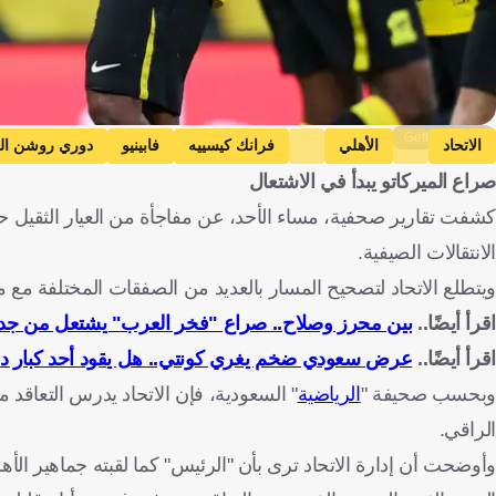
Getty Images
الاتحاد
الأهلي
فرانك كيسييه
فابينيو
دوري روشن ال
صراع الميركاتو يبدأ في الاشتعال
كشفت تقارير صحفية، مساء الأحد، عن مفاجأة من العيار الثقيل ح
الانتقالات الصيفية.
ويتطلع الاتحاد لتصحيح المسار بالعديد من الصفقات المختلفة مع
اقرأ أيضًا..
بين محرز وصلاح.. صراع "فخر العرب" يشتعل من جديد
اقرأ أيضًا..
عرض سعودي ضخم يغري كونتي.. هل يقود أحد كبار 
وبحسب صحيفة "
الرياضية
" السعودية، فإن الاتحاد يدرس التعاقد
الراقي.
وأوضحت أن إدارة الاتحاد ترى بأن "الرئيس" كما لقبته جماهير الأه