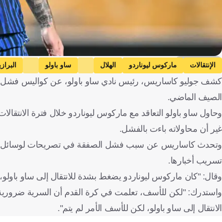
Getty Images
الإنتقالات
ماركوس ليوناردو
الهلال
ساو باولو
البراز
كشف جوليو كاساريس، رئيس نادي ساو باولو، عن كواليس فشل صفق
الصيف الماضي.
وحاول ساو باولو التعاقد مع ماركوس ليوناردو خلال فترة الانتقالا
غير أن محاولاته باءت بالفشل.
وتحدث كاساريس عن سبب فشل الصفقة في تصريحات لوسائل إعلام بر
تسريب أخبارها.
وقال: "كان ماركوس ليوناردو يضغط بشدة للانتقال إلى ساو باولو، 
واستدرك: "لكن للأسف، تعلمت في كرة القدم أن السرية ضرورية للغ
الانتقال إلى ساو باولو، لكن للأسف الأمر لم يتم".