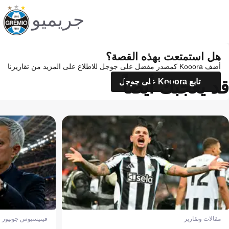
جريميو
هل استمتعت بهذه القصة؟
أضف Kooora كمصدر مفضل على جوجل للاطلاع على المزيد من تقاريرنا
قد يعجبك أيضاً
تابع Kooora على جوجل
مقالات وتقارير
فينيسيوس جونيور