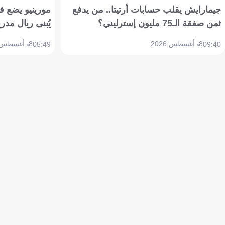
جيمارايش يقلب حسابات أرتيتا.. من يدفع
مورينيو يضع ف
ثمن صفقة الـ75 مليون إسترليني؟
يُبنى ريال مدري
8 أغسطس 2026
8 أغسطس 2026
05:49
09:40