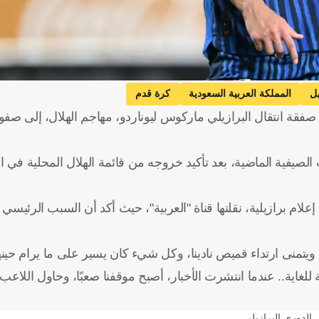
يل
المملكة العربية السعودية
كرة قدم
ة انتقال البرازيلي ماركوس ليوناردو، مهاجم الهلال، إلى صف
ت الصيفية الماضية، بعد تأكيد خروجه من قائمة الهلال المحلية في 
ازيلية، نقلتها قناة "العربية"، حيث أكد أن السبب الرئيسي و
ويتمنى ارتداء قميص نادينا، وكل شيء كان يسير على ما يرام حينها
اية.. عندما انتشرت الأخبار، أصبح موقفنا صعبًا، وحاول اللاعب 
الدوري البرازيلي