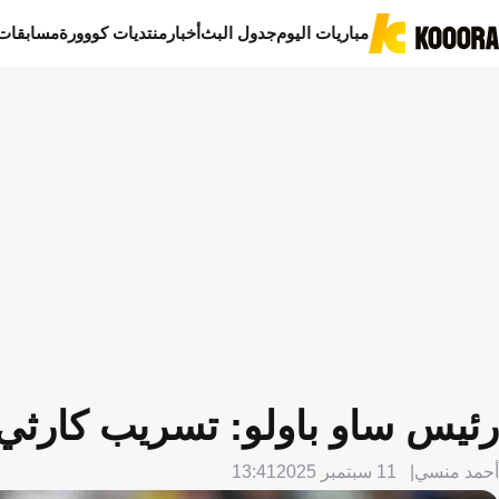
مباريات اليوم
جدول البث
أخبار
منتديات كووورة
مسابقات
رئيس ساو باولو: تسريب كارثي
أحمد منسي
11 سبتمبر 2025
13:41