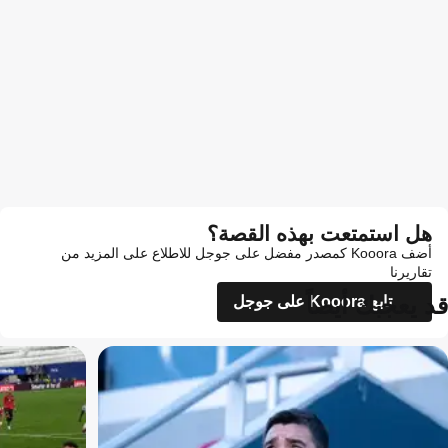
هل استمتعت بهذه القصة؟
أضف Kooora كمصدر مفضل على جوجل للاطلاع على المزيد من
تقاريرنا
قد يعجبك أيضاً
تابع Kooora على جوجل