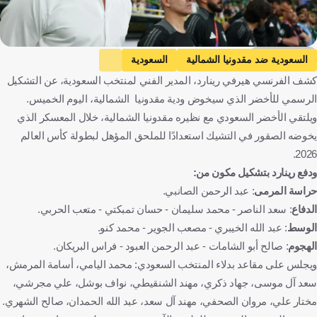
Getty Images
السعودية ضد مقدونيا الشمالية
السعودية
كشف الفرنسي هيرفي رينارد، المدير الفني لمنتخب السعودية، عن التشكيل
مقدونيا الشمالية
المباريات الودية
هيرفي رينارد
الرسمي للأخضر الذي سيخوض ودية مقدونيا الشمالية، اليوم الخميس.
المملكة العربية السعودية
مقدونيا الشمالية
فرنسا
كرة قدم
ويلتقي الأخضر السعودي مع نظيره مقدونيا الشمالية، خلال المعسكر الذي
يخوضه الصقور في التشيك استعدادًا للملحق المؤهل لبطولة كأس العالم
2026.
ودفع رينارد بتشكيل مكون من:
حراسة المرمى
: عبد الرحمن الصانبي.
الدفاع
: سعد الناصر - محمد سليمان - حسان تمبكتي - متعب الحربي.
الوسط
: عبد الله الخيبري - مصعب الجوير - محمد كنو.
الهجوم
: صالح أبو الشامات - عبد الرحمن العبود - فراس البريكان.
ويجلس على مقاعد بدلاء المنتخب السعودي: محمد اليامي، أسامة المرمش،
سعد آل موسى، جهاد ذكري، مهند الشنقيطي، نواف بوشل، علي مجرشي،
مختار علي، مروان الصحفي، مهند آل سعد، عبد الله الحمدان، صالح الشهري.