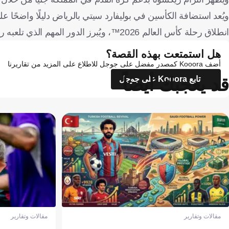
ويُعد استضافة الكأسين في بوليفارد سيتي بالرياض دليلًا واضحًا عل
انطلاق رحلة كأس العالم 2026™، ويُبرز الدور المهم الذي تلعبه ريكسونا في دعم كرة القدم للرجال والسيدات على مستوى العالم.
هل استمتعت بهذه القصة؟
أضف Kooora كمصدر مفضل على جوجل للاطلاع على المزيد من تقاريرنا
قد يعجبك أيضاً
تابع Kooora على جوجل
مقالات وتقارير
مقالات وتقارير