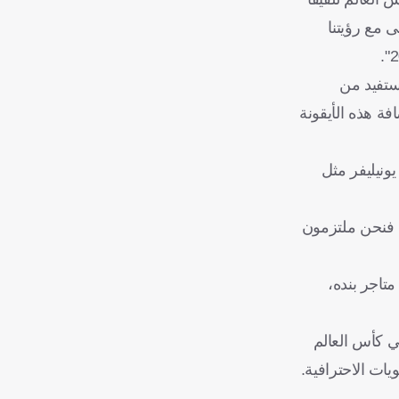
اشى مع رؤيتنا
 القدم وتستفيد من
2027، تحظى ريكسونا بامتياز استضافة هذه الأيقونة
ونيليفر مثل
. فنحن ملتزمون
تاجر بنده،
تي كأس العالم
مستويات الاحترافية.