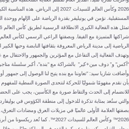
2026 وكأس العالم للسيدات 2027 إلى الر
المستقبلية. نؤمن في يونيليفر بقدرة الرياضة على الإلهام ووحدة الم
الرياضية إلى مدينة الرياض المعروفة بثقافتها النابضة وحبها الكبير ل
وتهدف الفعالية إلى التفاعل مع المؤثرين والجمهور والاحتفال مع
"آكس" و” دوف مين+كير” بالشراكة مع "بنده"، أكبر سلسلة متاجر ت
وأضافت شازيا سيد: "تعاوننا مع بنده يتيح لنا الوصول إلى جمه
بأن نقدم مفهومًا شموليًا للحركة لنتحدى الصورة النمطية للمفهوم 
للانضمام إلى الحدث والتقاط صورة مع الكأسين، يجب على الحضور 
والتي ستُعد بمثابة تذكرة للدخول إلى منطقة الكؤوس في بوليفارد
بصفتها العلامة الأولى عالميًا في مزيلات العرق ومضادات التعرق، 
2026™ وكأس العالم للسيدات 2027™. كم
ويظهر التزام ريكسونا بدعم كرة القدم في المملكة جليًا من خلال 