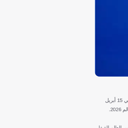
تستضيف ريكسونا، العلامة التجارية الأولى عالميًا في مزيلات العرق ومضادات التعرق، فعالية استثنائية في بوليفارد سيتي بالرياض في 15 أبريل
 العالم للفيفا