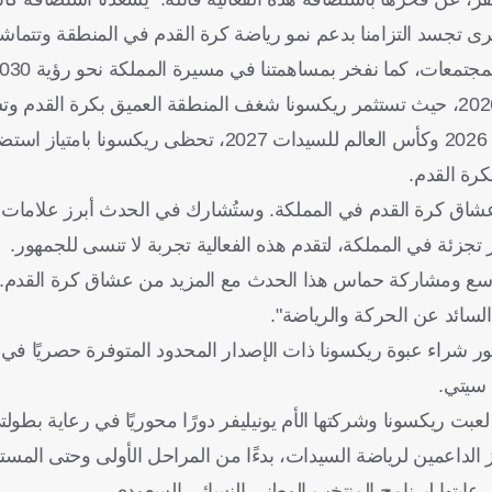
ياض. هذه المناسبة الكبرى تجسد التزامنا بدعم نمو رياضة كرة القدم في المنطقة وتتم
جتمعات، كما نفخر بمساهمتنا في مسيرة المملكة نحو رؤية 2030".
تمثل هذه الفعالية الكبرى الانطلاقة الرسمية لطريق كأس العالم 2026، حيث تستثمر ريكسونا شغف المنطقة العميق بكرة
شراكتها المتميزة مع الفيفا. وبصفتها الراعي الرسمي لكأس العالم 2026 وكأس العالم للسيدات 
كرة القدم.
 عشاق كرة القدم في المملكة. وستُشارك في الحدث أبرز علامات ي
جزئة في المملكة، لتقدم هذه الفعالية تجربة لا تنسى للجمهور.
ور أوسع ومشاركة حماس هذا الحدث مع المزيد من عشاق كرة القدم
السائد عن الحركة والرياضة".
شراء عبوة ريكسونا ذات الإصدار المحدود المتوفرة حصريًا في م
 سيتي.
لعبت ريكسونا وشركتها الأم يونيليفر دورًا محوريًا في رعاية بطول
ا تُعد ريكسونا من أبرز الداعمين لرياضة السيدات، بدءًا من المراحل الأولى وحتى ال
رعايتها لبرنامج المنتخب الوطني النسائي السعودي.