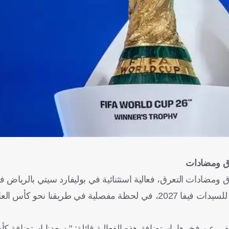
عرق ومضادات
فر، عن فخرها باستضافة هذه الفعالية قائلة: "يسعدنا استضافة كأس