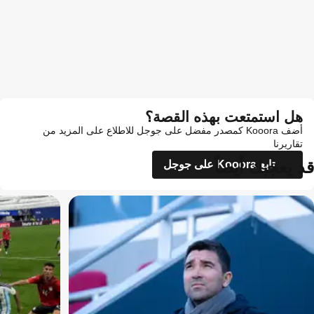
هل استمتعت بهذه القصة؟
أضف Kooora كمصدر مفضل على جوجل للاطلاع على المزيد من
تقاريرنا
قد يعجبك أيضاً
تابع Kooora على جوجل