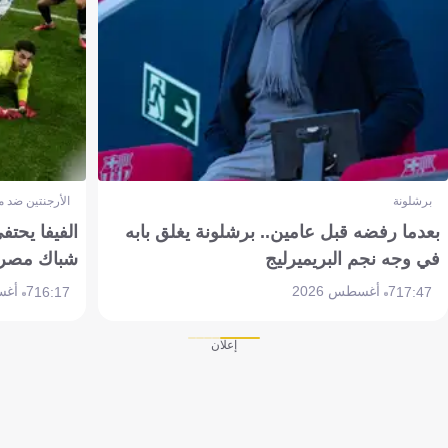
برشلونة
الأرجنتين ضد 
بعدما رفضه قبل عامين.. برشلونة يغلق بابه
الفيفا يحتفي
في وجه نجم البريميرليج
شباك مصر
7 أغسطس 2026
7 أغسطس 2026
16:17
17:47
إعلان