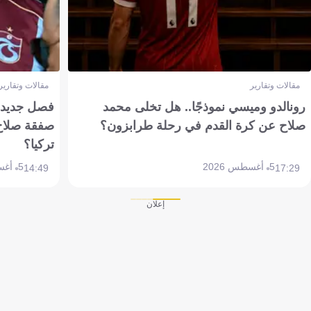
مقالات وتقارير
مقالات وتقارير
رونالدو وميسي نموذجًا.. هل تخلى محمد
فصل جديد بم
صلاح عن كرة القدم في رحلة طرابزون؟
صفقة صلاح
تركيا؟
5 أغسطس 2026
5 أغسطس 2026
14:49
17:29
إعلان