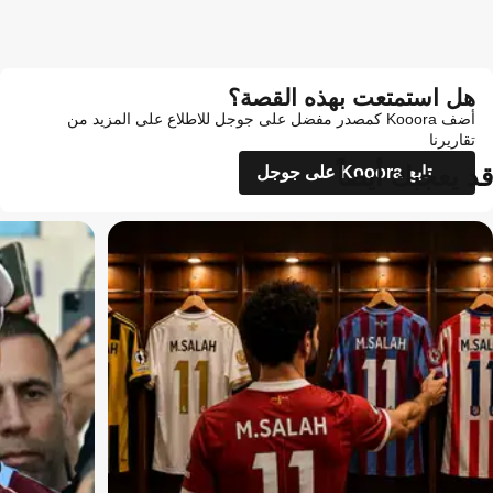
هل استمتعت بهذه القصة؟
أضف Kooora كمصدر مفضل على جوجل للاطلاع على المزيد من
تقاريرنا
قد يعجبك أيضاً
تابع Kooora على جوجل