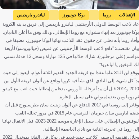
Getty Images
الإنتقالات
روما
بوكا جونيورز
لياندرو باريديس
عاد لاعب الوسط الدولي الأرجنتيني لياندرو باريديس إلى فريق بدايته الكروية
إيطاليا
كرة قدم
بوكا جونيورز بعد إنهاء مشواره مع روما الإيطالي، وذلك وفق ما أعلن الناديان.
وأفاد روما بأنه تخلى عن حقوق عقد اللاعب نهائيا لبوكا جونيورز، مضيفا في
بيان مقتضب: "دافع لاعب الوسط الأرجنتيني عن قميص (جيالوروسو) لأربعة
مواسم (على مرحلتين)، شارك خلالها في 135 مباراة وسجل 13 هدفا. نتمنى
لك التوفيق يا لياندرو!".
ووقع ابن الـ31 عاما عقدا مع فريقه الجديد القديم لثلاثة أعوام، ليعود إلى حيث
بدأ كل شيء، إلى النادي الذي نشأ فيه كرويا ودافع عن ألوان فريقه الأول بين
2010 و2014 قبل أن يبدأ ترحاله الأوروبي، بدءا من إيطاليا حيث لعب مع كييفو
ثم روما ومن بعده إمبولي على سبيل الإعارة.
وغادر إلى روسيا في 2017 للدفاع عن ألوان زينيت سان بطرسبورج قبل أن
ينضم لباريس سان جيرمان الفرنسي عام 2019 في مرور تخلله اللعب
ليوفنتوس الإيطالي على سبيل الإعارة موسم 2022-2023، قبل الانتقال نهائيا
إلى روما في تجربته الثانية مع نادي العاصمة الإيطالية.
وخلال تقديمه الرسمي كلاعب جديد-قديم في بوكا، قال الفائز بمونديال 2022