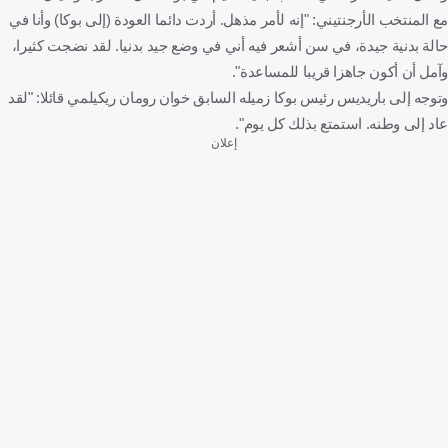
مع المنتخب الأرجنتيني: "إنه لأمر مذهل. أردت دائما العودة (إلى بوكا) وأنا في
حالة بدنية جيدة، في سن أشعر فيه أني في وضع جيد بدنيا. لقد نضجت كثيرا،
وآمل أن أكون جاهزا قريبا للمساعدة".
وتوجه إلى باريديس رئيس بوكا زميله السابق خوان رومان ريكيلمي قائلا: "لقد
عاد إلى وطنه. استمتع بذلك كل يوم".
إعلان