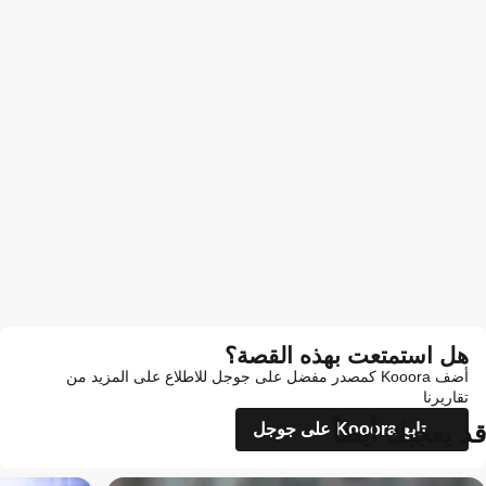
هل استمتعت بهذه القصة؟
أضف Kooora كمصدر مفضل على جوجل للاطلاع على المزيد من
تقاريرنا
قد يعجبك أيضاً
تابع Kooora على جوجل