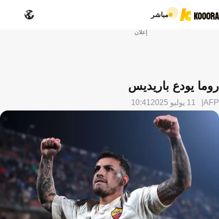
مباشر
إعلان
روما يودع باريديس
AFP
11 يوليو 2025
10:41