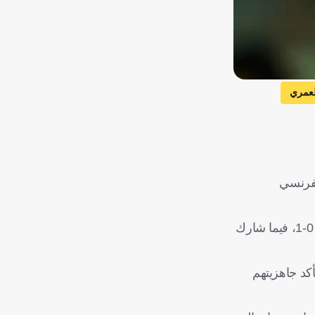
العمري
الفرنسي
وتغيب العمري والخيبري عن مباراة الفريق الأخيرة ضد جامبا أوساكا الياباني، في نهائي دوري أبطال آسيا 2، والتي خسرها "العالمي" 0-1، فيما شارك
أكد جاهزيتهم