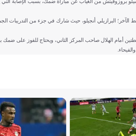
و بروزوفيتش من الغياب عن مباراة ضمك، بسبب الإصابة التي يعا
 الآخر؛ البرازيلي أنجيلو، حيث شارك في جزء من التدريبات الجم
دوري السعودي برصيد 83 نقطة، بفارق نقطتين أمام الهلال صاحب المركز الثاني، ويحتاج للفوز على
الفيحاء.