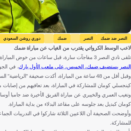
Getty Images
النصر ضد ضمك
النصر
ضمك
دوري روشن السعودي
لاعب الوسط الكرواتي يقترب من الغياب عن مباراة ضمك
أنجيلو جابرييل
المملكة العربية السعودية
كرواتيا
فرنسا
البراز
تلقى نادي النصر 3 مفاجآت سارة، قبل ساعات من خوض المباراة الحاسمة لدوري روشن السعودي ضد نادي ضمك.
النصر يستضيف ضمك، الخميس، على ملعب الأول بارك
، في الجو
وقبل أقل من 48 ساعة من المباراة، أكدت صحيفة "الرياض
كينجسلي كومان للمشاركة في المباراة، بعد تعافيهم من إصابات مت
كومان كبديل بعد جلوسه على مقاعد البدلاء من بداية المباراة.
وأوضحت الصحيفة أن اللاعبين الثلاثة شاركوا في التدريبات الجماعية
للمشاركة.