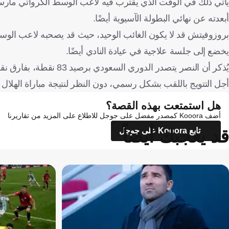
يأتي ذلك في الوقت الذي يقترب فيه لاعب الوسط الكرواتي مارسيل
أبعدته عن نهائي البطولة الآسيوية أيضًا.
بروزوفيتش قد لا يكون الغائب الوحيد، حيث قد يصحبه لاعب الوسط
يخضع إلى جلسة علاجية في عيادة النادي أيضًا.
يُذكر أن النصر يتصدر ال
أجل التتويج باللقب بشكل رسمي، دون النظر لنتيجة مباراة الهلال و
هل استمتعت بهذه القصة؟
أضف Kooora كمصدر مفضل على جوجل للاطلاع على المزيد من تقاريرنا
قد يعجبك أيضاً
تابع Kooora على جوجل