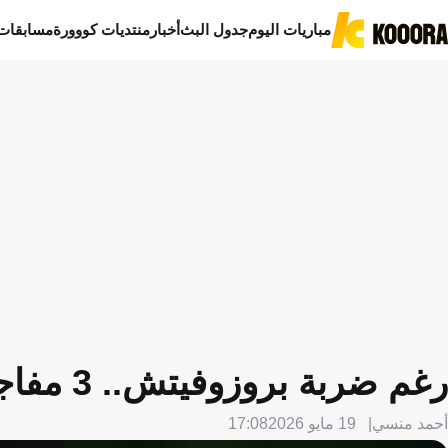
مباريات اليوم
جدول البث
أخبار
منتديات كووورة
مسابقات
رغم ضربة بروزوفيتش.. 3 مفاجآت سارة في النصر قبل موقعة ضمك
أحمد منسي
19 مايو 2026
17:08