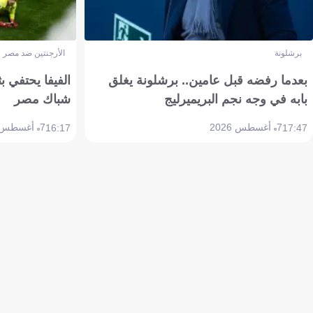
برشلونة
الأرجنتين ضد مصر
بعدما رفضه قبل عامين.. برشلونة يغلق
الفيفا يحتفي بث
بابه في وجه نجم البريميرليج
شباك مصر
7 أغسطس 2026
7 أغسطس 2026
16:17
17:47