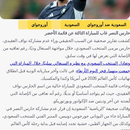
Getty Images
السعودية ضد أوروجواي
السعودية
أوروجواي
حارس النصر غاب للمباراة الثالثة عن قائمة الأخضر
كأس العالم
نواف العقيدي
المملكة العربية السعودية
أورغواي
كشفت تقارير صحفية عن السبب الحقيقي وراء عدم مشاركة نواف العقيدي،
الولايات المتحدة
كرة قدم
حارس مرمى المنتخب السعودي، خلال مواجهة السنغال وديًا، رغم تعافيه من
الإصابة التي تعرض لها في وقت سابق.
وتعادل المنتخب السعودي مع نظيره السنغالي سلبيًا، خلال المباراة التي
جمعت بينهما، فجر اليوم الأربعاء
، في ثالث وآخر مبارياته الودية قبل انطلاق
نهائيات كأس العالم 2026 في أمريكا وكندا والمكسيك.
وجاءت قائمة المنتخب السعودي للمباراة خالية من اسم الحارس نواف
العقيدي، حيث لم يتواجد أساسيًا أو بديلًا، رغم أنه تعافى من الإصابة التي
أبعدته عن آخر وديتين ضد الإكوادور وبورتوريكو.
وقالت صحيفة "الرياضية" السعودية إن قرار عدم مشاركة حارس النصر في
المباراة جاء من اليوناني جورجوس دونيس، المدير الفني للمنتخب السعودي،
وكذلك من الجهاز الطبي، خشية تجدد إصابته قبل بداية رحلة كأس العالم