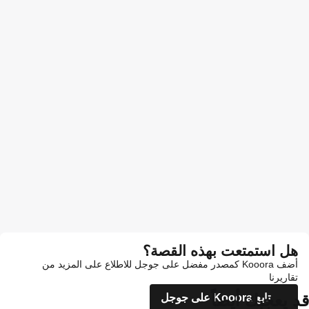
هل استمتعت بهذه القصة؟
أضف Kooora كمصدر مفضل على جوجل للاطلاع على المزيد من
تقاريرنا
قد يعجبك أيضاً
تابع Kooora على جوجل