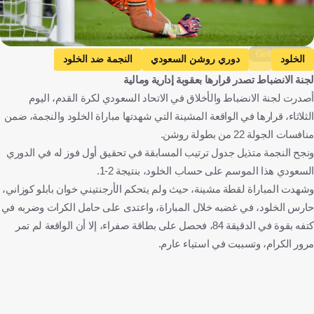
Getty Images
الخلود
دوري روشن السعودي
النجمة ضد الخلود
لجنة الانضباط تصدر قرارها بعقوبة إدارية ومالية
النجمة
خوان كوزاني
المملكة العربية السعودية
الأرجنتين
أصدرت لجنة الانضباط والأخلاق في الاتحاد السعودي لكرة القدم، اليوم
كرة قدم
الثلاثاء، قرارها في الواقعة المشينة التي شهدتها مباراة الخلود والنجمة، ضمن
منافسات الجولة 22 من بطولة روشن.
ونجح النجمة متذيل جدول ترتيب المسابقة في تحقيق أول فوز له في الدوري
السعودي هذا الموسم على حساب الخلود، بنتيجة 2-1.
وشهدت المباراة لقطة مشينة، حيث ولم يتحكم الأرجنتيني خوان بابلو كوزاني،
حارس الخلود، في غضبه خلال المباراة، واعتدى على حامل الكرات وضربه في
كتفه بقوة في الدقيقة 84، فحصل على بطاقة صفراء، إلا أن الواقعة لم تمر
مرور الكرام، وتسببت في استياء عارم.