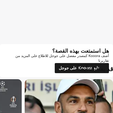
هل استمتعت بهذه القصة؟
أضف Kooora كمصدر مفضل على جوجل للاطلاع على المزيد من
تقاريرنا
قد يعجبك أيضاً
تابع Kooora على جوجل