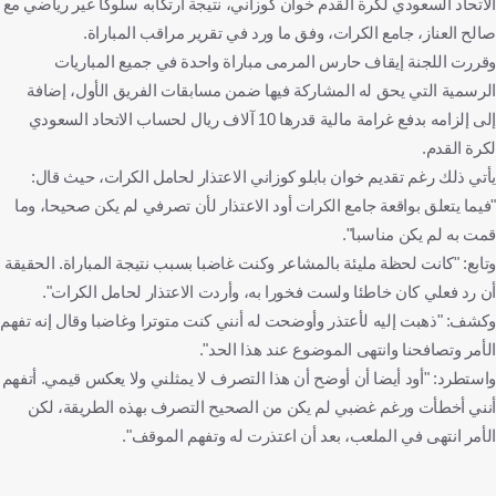
الاتحاد السعودي لكرة القدم خوان كوزاني، نتيجة ارتكابه سلوكًا غير رياضي مع
صالح العناز، جامع الكرات، وفق ما ورد في تقرير مراقب المباراة.
وقررت اللجنة إيقاف حارس المرمى مباراة واحدة في جميع المباريات
الرسمية التي يحق له المشاركة فيها ضمن مسابقات الفريق الأول، إضافة
إلى إلزامه بدفع غرامة مالية قدرها 10 آلاف ريال لحساب الاتحاد السعودي
لكرة القدم.
يأتي ذلك رغم تقديم خوان بابلو كوزاني الاعتذار لحامل الكرات، حيث قال:
"فيما يتعلق بواقعة جامع الكرات أود الاعتذار لأن تصرفي لم يكن صحيحا، وما
قمت به لم يكن مناسبا".
وتابع: "كانت لحظة مليئة بالمشاعر وكنت غاضبا بسبب نتيجة المباراة. الحقيقة
أن رد فعلي كان خاطئا ولست فخورا به، وأردت الاعتذار لحامل الكرات".
وكشف: "ذهبت إليه لأعتذر وأوضحت له أنني كنت متوترا وغاضبا وقال إنه تفهم
الأمر وتصافحنا وانتهى الموضوع عند هذا الحد".
واستطرد: "أود أيضا أن أوضح أن هذا التصرف لا يمثلني ولا يعكس قيمي. أتفهم
أنني أخطأت ورغم غضبي لم يكن من الصحيح التصرف بهذه الطريقة، لكن
الأمر انتهى في الملعب، بعد أن اعتذرت له وتفهم الموقف".