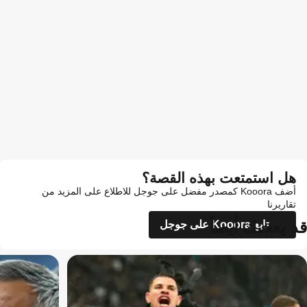
هل استمتعت بهذه القصة؟
أضف Kooora كمصدر مفضل على جوجل للاطلاع على المزيد من
تقاريرنا
قد يعجبك أيضاً
تابع Kooora على جوجل