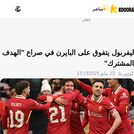
مباشر
إعلان
ليفربول يتفوق على البايرن في صراع "الهدف
المشترك"
كووورة
23 مايو 2025
13:19