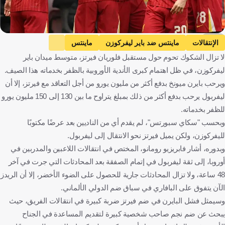
AFP
الإنتقالات
ماينتس ضد باير ليفركوزن
ماينتس
لا تزال الشكوك تحوم حول مستقبل فلوريان فيرتز، متوسط ميدان باير
باير ليفركوزن
الدوري الألماني
هوفينهايم ضد بايرن ميونخ
ليفركوزن، في ظل اهتمام كبرى الأندية الأوروبية بالظفر بخدماته هذا الصيف.
هوفينهايم
بايرن ميونخ
ليفربول ضد كريستال بالاس
ويرحب بايرن ميونخ بدفع أكثر من مليون يورو من أجل التعاقد مع فيرتز، إلا أن
ليفربول
كريستال بالاس
الدوري الإنجليزي الممتاز
ليفربول يرحب بدفع أكثر من ذلك بمبلغ يتراوح ما بين 130 إلى 150 مليون يورو
فلوريان فيرتز
ألمانيا
إنجلترا
كرة قدم
للظفر بخدماته.
وبحسب "سكاي سبورتس"، لم يقدم أي من الناديين بعد عرضًا مكتوبًا
لليفركوزن، ولكن يميل فيرتز نحو الانتقال إلى ليفربول.
وبدوره، أشار فابريزيو رومانو، المختص في انتقالات اللاعبين والمدربين في
أوروبا، إلى ثقة ليفربول في إتمام الصفقة بعد المحادثات التي جرت في آخر
48 ساعة، ولا تزال المحادثات جارية للحصول على الضوء الأخضر، إلا أن الريدز
الآن يتفوق على البافاري في سباق ضم الدولي الألماني.
وسيمثل فشل البايرن في ضم فيرتز ضربة كبيرة في انتقالات الفريق، حيث
يبحث عن ضم نجم صاحب شخصية كبيرة لتقديم المساعدة في الجناح