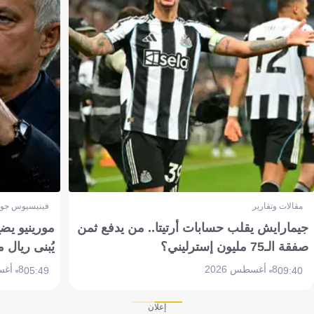
مقالات وتقارير
فينيسيوس جون
جيمارايش يقلب حسابات أرتيتا.. من يدفع ثمن
مورينيو يض
صفقة الـ75 مليون إسترليني؟
يُبنى ريال 
8 أغسطس 2026
8 أغسطس 2026
05:49
09:40
إعلان