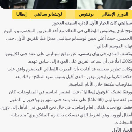
EPA
الدوري الإيطالي
يوفنتوس
لوتشيانو سباليتي
إيطاليا
سباليتي كان الخيار الأول لإدارة السيدة العجوز
كرة قدم
نجح نادي يوفنتوس الإيطالي في التعاقد مع أحد المدربين المخضرمين، اليوم
الخميس، حيث أعلن تعيين لوتشيانو سباليتي مديرًا فنيًا للفريق الأول، حتى
نهاية الموسم الحالي.
وكشف النادي، في
بيان رسمي
، عن توقيع سباليتي على عقد حتى 30 يونيو
2026، آملًا في أن يساعد الفريق على العودة إلى سابق عهده.
وكانت تقارير صحفية قد أفادت بأن المدرب الإيطالي المخضرم وافق على
خلافة الكرواتي إيجور تودور - الذي أقيل بسبب سوء النتائج - وذلك بعد
مفاوضات مكثفة خلال الأيام الماضية.
ووفقًا لشبكة
"فوتبول إيطاليا"
، فإن العنصر الحاسم في المفاوضات، كان
موافقة سباليتي (66 عامًا) على عقد يمتد حتى شهر يونيو/حزيران المقبل
فقط، مع تجديد تلقائي لعام إضافي، في حال نجح الفريق في التأهل إلى دوري
أبطال أوروبا، وهو الشرط الذي تمسكت به إدارة "البيانكونيري" منذ بداية
المحادثات.
الخيار الأول