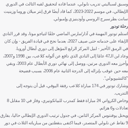
وسبق لسباليتي تدريب نابولي، عندما قاده لتحقيق لقبه الثالث في الدوري
الإيطالي، في موسم 2022-2023، كما قاد أيضًا فرق إنتر ميلان وروما وزينيت
سانت بطرسبرج الروسي وأودينيزي وإمبولي.
رحلة تودور
استلم تودور المهمة في آذار/مارس الماضي خلفًا لتياجو موتا، وقد قرر النادي
الإبقاء على خدماته حتى صيف 2027، بعدما نجح في قيادة الفريق - وإن كان
في الرمق الأخير - لنيل المركز الرابع المؤهل إلى دوري أبطال أوروبا.
وعاد ابن الـ47 عامًا إلى النادي الذي دافع عن ألوانه كلاعب، بين 1998 و2007،
وأحرز معه الدوري مرتين، ووصل إلى نهائي دوري الأبطال عام 2003، وبقي
معه حين عوقب بإنزاله إلى الدرجة الثانية عام 2006، بسبب فضيحة
"كالتشيوبولي".
وشارك تودور في 174 مباراة كلاعب رفقة اليوفي، قبل أن يتوجه إلى
التدريب.
وخاض الكرواتي 24 مباراة فقط كمدرب للبيانكونيري، وفاز في 10 مقابل 8
تعادلات و6 هزائم.
ويحتل يوفنتوس المركز الثامن، في جدول ترتيب الدوري الإيطالي حاليا، بفارق
9 نقاط عن نابولي المتصدر، فيما اكتفى بنقطتين من مبارياته الثلاث في دور