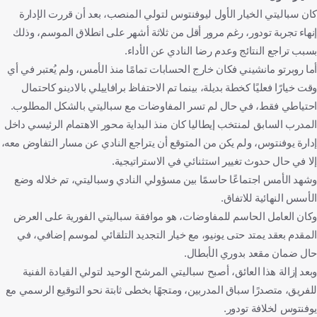
كان سباليتي الخيار الأول ليوفنتوس لتولي المنصب، بعد أن قررت الإدارة
إنهاء تجربة تودور، رغم مرور أقل من ثلاثة أشهر على انطلاق الموسم، وذلك
بسبب تراجع النتائج وعدم رضا النادي عن الأداء.
أما روبرتو مانشيني فكان خارج الحسابات تمامًا منذ الأمس، ولم يُعتبر في أي
وقت خيارًا فعليًا كخطة بديلة، بينما تم الاحتفاظ برافاييلي بالادينو كاحتمال
احتياطي فقط، في حال لم تسر المفاوضات مع سباليتي بالشكل المطلوب.
المدرب السابق لمنتخب إيطاليا كان منذ البداية محور الاهتمام الرئيسي داخل
إدارة يوفنتوس، ولم يكن من المتوقع أن يتراجع النادي عن مسار التفاوض معه،
إلا في حال حدوث تغيير استثنائي في الاستراتيجية.
وشهد الأمس اجتماعًا حاسمًا بين مسؤولي النادي وسباليتي، تم خلاله وضع
الأسس النهائية للاتفاق.
وكان العامل الحاسم للمفاوضات، هو موافقة سباليتي الفورية على العرض
المقدم بعقد يمتد حتى يونيو، مع خيار التجديد التلقائي لموسم إضافي، في
حال ضمان مقعد بدوري الأبطال.
وبعد إزالة هذا العائق، أصبح سباليتي المرشح الوحيد لتولي القيادة الفنية
للفريق، متصدرًا سباق المدربين، ومتجهًا بخطى ثابتة نحو التوقيع الرسمي مع
يوفنتوس لخلافة تودور.