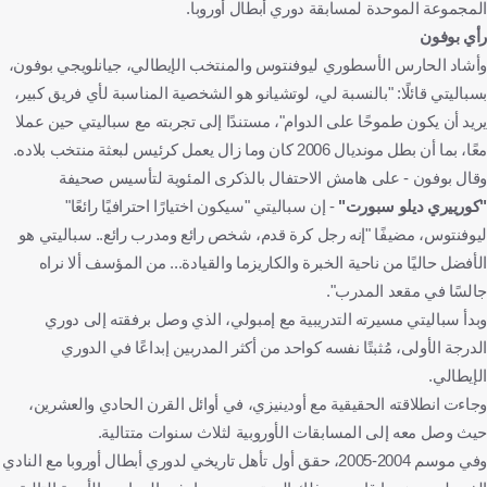
المجموعة الموحدة لمسابقة دوري أبطال أوروبا.
رأي بوفون
وأشاد الحارس الأسطوري ليوفنتوس والمنتخب الإيطالي، جيانلويجي بوفون،
بسباليتي قائلًا: "بالنسبة لي، لوتشيانو هو الشخصية المناسبة لأي فريق كبير،
يريد أن يكون طموحًا على الدوام"، مستندًا إلى تجربته مع سباليتي حين عملا
معًا، بما أن بطل مونديال 2006 كان وما زال يعمل كرئيس لبعثة منتخب بلاده.
وقال بوفون - على هامش الاحتفال بالذكرى المئوية لتأسيس صحيفة
"كورييري ديلو سبورت"
- إن سباليتي "سيكون اختيارًا احترافيًا رائعًا"
ليوفنتوس، مضيفًا "إنه رجل كرة قدم، شخص رائع ومدرب رائع.. سباليتي هو
الأفضل حاليًا من ناحية الخبرة والكاريزما والقيادة... من المؤسف ألا نراه
جالسًا في مقعد المدرب".
وبدأ سباليتي مسيرته التدريبية مع إمبولي، الذي وصل برفقته إلى دوري
الدرجة الأولى، مُثبتًا نفسه كواحد من أكثر المدربين إبداعًا في الدوري
الإيطالي.
وجاءت انطلاقته الحقيقية مع أودينيزي، في أوائل القرن الحادي والعشرين،
حيث وصل معه إلى المسابقات الأوروبية لثلاث سنوات متتالية.
وفي موسم 2004-2005، حقق أول تأهل تاريخي لدوري أبطال أوروبا مع النادي