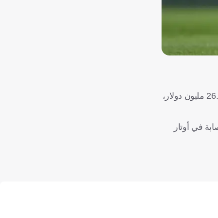
أعلن بوروسيا دورتموند الألماني، اليوم الجمعة، تعاقده مع المهاجم البرتغالي فابيو سيلفا (23 عامًا)، قادمًا من وولفرهامبتون مقابل 26.3 مليون دولار،
- مؤخرًا من إصابة في أوتار