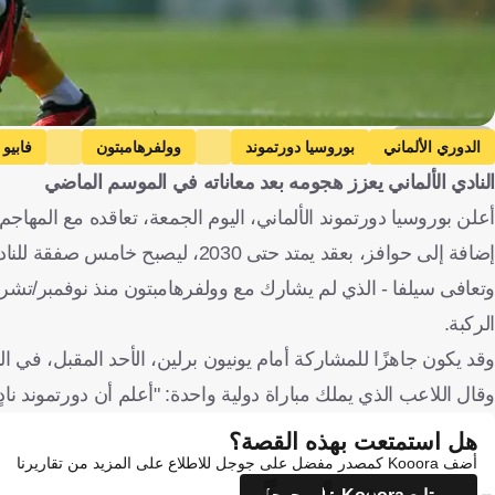
Getty Images
الدوري الألماني
بوروسيا دورتموند
وولفرهامبتون
فابيو 
النادي الألماني يعزز هجومه بعد معاناته في الموسم الماضي
إضافة إلى حوافز، بعقد يمتد حتى 2030، ليصبح خامس صفقة للنادي من الدوري الإنجليزي الممتاز، هذا الصيف.
الركبة.
وقد يكون جاهزًا للمشاركة أمام يونيون برلين، الأحد المقبل، في ال
وقال اللاعب الذي يملك مباراة دولية واحدة: "أعلم أن دورتموند نادٍ
هل استمتعت بهذه القصة؟
أضف Kooora كمصدر مفضل على جوجل للاطلاع على المزيد من تقاريرنا