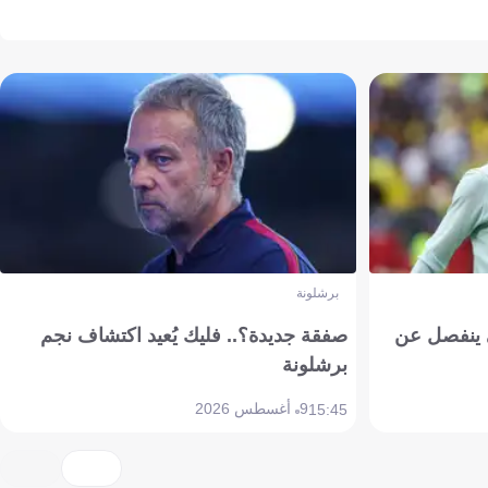
برشلونة
ي ينفصل عن
صفقة جديدة؟.. فليك يُعيد اكتشاف نجم
برشلونة
9 أغسطس 2026
15:45