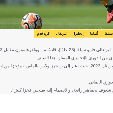
سيلفا
ألمانيا
إنجلترا
البرتغال
كرة قدم
وتعافى سيلفا - الذي لم يشارك مع وولفرهامبتون منذ نوفمبر/تشرين ثان 2023، حيث أعير إلى رينجرز ولاس بالماس 
دوري الألماني.
 شغوف بجماهير رائعة، والانضمام إليه يمنحني فخرًا كبيرًا".