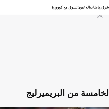
فرق
رياضات
اللاعبون
تسوق مع كووورة
إعلان
الخامسة من البريميرليج