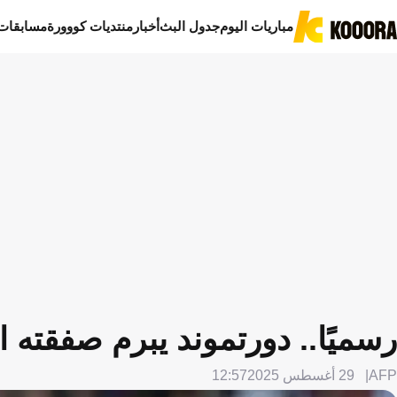
مباريات اليوم
جدول البث
أخبار
منتديات كووورة
مسابقات
رسميًا.. دورتموند يبرم صفقته 
AFP
29 أغسطس 2025
12:57