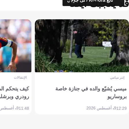
قد يعجبك أيضاً
تابع Kooora على جوجل
إنتر ميامي
الإنتقالات
ميسي يُشيّع والده في جنازة خاصة
كيف يتحكم ال
بروساريو
رودري وبرشلو
9 أغسطس 2026
9 أغسطس 2026
11:48
12:29