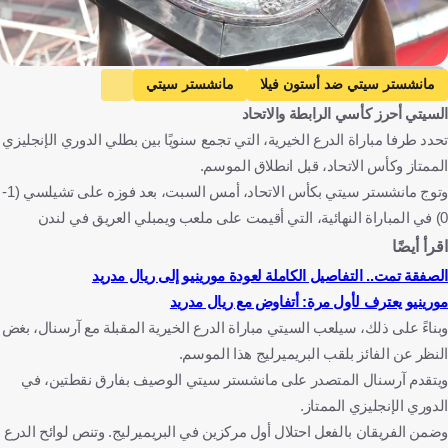
Getty Images
مانشستر سيتي ضد أستون فيلا
مانشستر سيتي
السيتي أحرز كأسي الرابطة والاتحاد
أستون فيلا
الدوري الإنجليزي الممتاز
تحدد طرفا مباراة الدرع الخيرية، التي تجمع سنويًا بين بطلي الدوري الإنجليزي
بورنموث ضد مانشستر سيتي
بورنموث
الممتاز وكأس الاتحاد، قبل انطلاق الموسم.
تشيلسي ضد مانشستر سيتي
تشيلسي
كأس الاتحاد الإنجليزي
وتوج مانشستر سيتي بكأس الاتحاد، أمس السبت، بعد فوزه على تشيلسي (1-
آرسنال ضد بيرنلي
آرسنال
بيرنلي
إنجلترا
0) في المباراة النهائية، التي أقيمت على ملعب ويمبلي العريق في لندن
كرة قدم
اقرأ أيضًا
الصفقة تمت.. التفاصيل الكاملة لعودة مورينيو إلى ريال مدريد
مورينيو يعترف لأول مرة: أتفاوض مع ريال مدريد
وبناءً على ذلك، سيلعب السيتي مباراة الدرع الخيرية المقبلة مع آرسنال، بغض
النظر عن الفائز بلقب البريميرليج هذا الموسم.
ويتقدم آرسنال المتصدر على مانشستر سيتي الوصيف بفارق نقطتين، في
الدوري الإنجليزي الممتاز.
وضمن الفريقان بالفعل احتلال أول مركزين في البريميرليج. وتنص لوائح الدرع