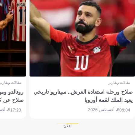
مقالات وتقارير
مقالات وتقارير
صلاح ورحلة استعادة العرش.. سيناريو تاريخي
رونالدو وم
يعيد الملك لقمة أوروبا
صلاح عن ك
6 أغسطس 2026
5 أغسطس 2026
17:29
08:04
إعلان