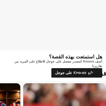
هل استمتعت بهذه القصة؟
أضف Kooora كمصدر مفضل على جوجل للاطلاع على المزيد من
تقاريرنا
قد يعجبك أيضاً
تابع Kooora على جوجل