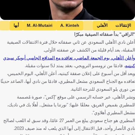
Getty Images
الإنتقالات
الأهلي
A. Kinteh
M. Al-Mutairi
أبها
"الراقي" بدأ صفقاته الصيفية مبكرًا
دوري روشن السعودي
دوري يلو للدرجة الأولى
أعلن نادي الأهلي السعودي عن ثاني صفقاته خلال فترة الانتقالات الصيفية
المملكة العربية السعودية
غامبيا
كرة قدم
المقبلة، بعد أيام قليلة من الكشف عن صفقته الأولى.
وأعلن الأهلي، يوم الجمعة الماضي، تعاقده مع المدافع الجامبي أبوبكر سيدي
كينتيه
، قادمًا من ترومسو النرويجي، بعقد يمتد لـ5 سنوات مقبلة.
وبعد أقل من أسبوع على إعلان صفقة كينتيه، أعلن الأهلي، اليوم الخميس،
تعاقده مع الجناح السعودي مشعل المطيري، قادمًا من نادي أبها، الصاعد حديثًا
من دوري يلو السعودي للدرجة الثانية.
ونشر الأهلي، عبر حسابه الرسمي على موقع "إكس"، صورة مُصممة
للمطيري بقميص الفريق، معلقًا عليها: "نورتنا يا مشعل.. أهلًا بك في ناديك،
مشعل المطيري أهلاوي".
المطيري هو جناح سعودي يبلغ من العمر 27 عامًا، وقد سبق له اللعب لصالح
نادي الأنصار وأحد، قبل الانتقال إلى أبها الذي يلعب له منذ صيف 2023.