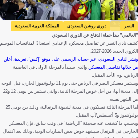
Getty Images
النصر
دوري روشن السعودي
المملكة العربية السعودية
"العالمي" يبدأ حملة الدفاع عن الدوري السعودي
كرة قدم
كشف نادي النصر عن تفاصيل معسكره الإعدادي استعدادًا لمنافسات الموسم
الكروي الجديد 2026-2027.
ونشر النادي السعودي، عبر حسابه الرسمي على موقع "إكس"، تغريدة، أعلن
من خلالها تفاصيل المعسكر
، والذي سيبدأ بالمرحلة الأولى في العاصمة
الرياض، يوم الأحد المقبل.
ويستمر معسكر النصر في الرياض حتى يوم 11 يوليو/تموز الجاري، قبل التوجه
إلى مدينة أبها، من أجل خوض المرحلة الثانية، والتي تستمر بين يومي 12 و22
من الشهر نفسه.
أما المرحلة الثالثة فستكون في مدينة لشبونة البرتغالية، وذلك بين يومي 25
يوليو/تموز و5 أغسطس/آب المقبل.
وبحسب ما كشفت عنه صحيفة "الرياضية" في وقت سابق، فإن المعسكر
الخارجي في البرتغال سيشهد خوض بعض المباريات الودية، وذلك بعد اكتمال