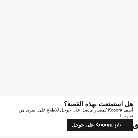
هل استمتعت بهذه القصة؟
أضف Kooora كمصدر مفضل على جوجل للاطلاع على المزيد من
تقاريرنا
قد يعجبك أيضاً
تابع Kooora على جوجل